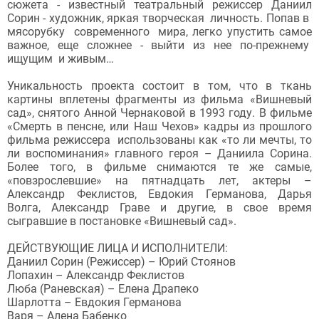
сюжета - известный театральный режиссер Даниил
Сорин - художник, яркая творческая личность. Попав в
мясорубку современного мира, легко упустить самое
важное, еще сложнее - выйти из нее по-прежнему
ищущим и живым…
Уникальность проекта состоит в том, что в ткань
картины вплетены фрагменты из фильма «Вишневый
сад», снятого Анной Чернаковой в 1993 году. В фильме
«Смерть в пенсне, или Наш Чехов» кадры из прошлого
фильма режиссера использованы как «то ли мечты, то
ли воспоминания» главного героя – Даниила Сорина.
Более того, в фильме снимаются те же самые,
«повзрослевшие» на пятнадцать лет, актеры –
Александр Феклистов, Евдокия Германова, Дарья
Волга, Александр Граве и другие, в свое время
сыгравшие в постановке «Вишневый сад».
ДЕЙСТВУЮЩИЕ ЛИЦА И ИСПОЛНИТЕЛИ:
Даниил Сорин (Режиссер) – Юрий Стоянов
Лопахин – Александр Феклистов
Люба (Раневская) – Елена Драпеко
Шарлотта – Евдокия Германова
Варя – Алена Бабенко