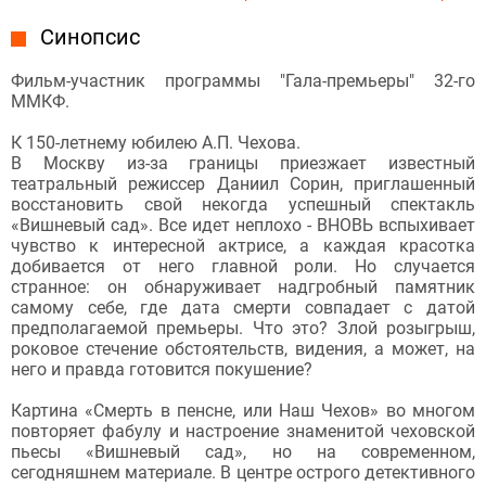
Синопсис
Фильм-участник программы "Гала-премьеры" 32-го
ММКФ.
К 150-летнему юбилею А.П. Чехова.
В Москву из-за границы приезжает известный
театральный режиссер Даниил Сорин, приглашенный
восстановить свой некогда успешный спектакль
«Вишневый сад». Все идет неплохо - ВНОВЬ вспыхивает
чувство к интересной актрисе, а каждая красотка
добивается от него главной роли. Но случается
странное: он обнаруживает надгробный памятник
самому себе, где дата смерти совпадает с датой
предполагаемой премьеры. Что это? Злой розыгрыш,
роковое стечение обстоятельств, видения, а может, на
него и правда готовится покушение?
Картина «Смерть в пенсне, или Наш Чехов» во многом
повторяет фабулу и настроение знаменитой чеховской
пьесы «Вишневый сад», но на современном,
сегодняшнем материале. В центре острого детективного