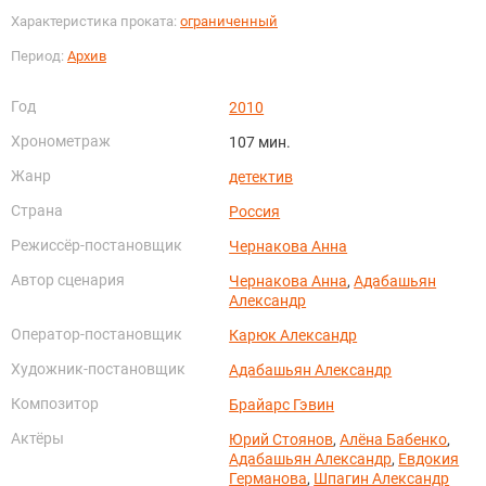
Характеристика проката:
ограниченный
Период:
Архив
Год
2010
Хронометраж
107 мин.
Жанр
детектив
Страна
Россия
Режиссёр-постановщик
Чернакова Анна
Автор сценария
Чернакова Анна
,
Адабашьян
Александр
Оператор-постановщик
Карюк Александр
Художник-постановщик
Адабашьян Александр
Композитор
Брайарс Гэвин
Актёры
Юрий Стоянов
,
Алёна Бабенко
,
Адабашьян Александр
,
Евдокия
Германова
,
Шпагин Александр