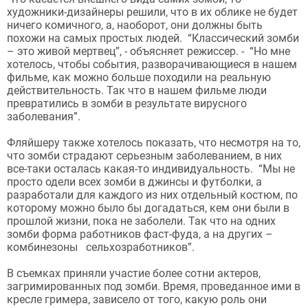
художники-дизайнеры решили, что в их облике не будет
ничего комичного, а, наоборот, они должны быть
похожи на самых простых людей. “Классический зомби
– это живой мертвец”, - объясняет режиссер. - “Но мне
хотелось, чтобы события, разворачивающиеся в нашем
фильме, как можно больше походили на реальную
действительность. Так что в нашем фильме люди
превратились в зомби в результате вирусного
заболевания”.
Фляйшеру также хотелось показать, что несмотря на то,
что зомби страдают серьезным заболеванием, в них
все-таки осталась какая-то индивидуальность. “Мы не
просто одели всех зомби в джинсы и футболки, а
разработали для каждого из них отдельный костюм, по
которому можно было бы догадаться, кем они были в
прошлой жизни, пока не заболели. Так что на одних
зомби форма работников фаст-фуда, а на других –
комбинезоны сельхозработников”.
В съемках приняли участие более сотни актеров,
загримированных под зомби. Время, проведанное ими в
кресле гримера, зависело от того, какую роль они