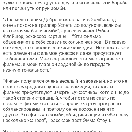
хуже: положиться друг на друга в этой нелегкой борьбе
или погибнуть от рук зомби.
“Для меня фильм Добро пожаловать в Зомбилэнд
очень похож на триллер Успеть до полуночи, если бы
его героями были зомби”, - рассказывает Рубен
Фляйшер, режиссер картины. - “Эти фильма
объединяют в себе сразу несколько жанров. В первую
очередь, это приключенческие комедии. Но в них также
есть элементы фильмов ужасов и даже присутствует
любовная тема. Мне понравилось эта многогранность
фильма, и моей главной задачей было передать
нужную тональность”.
“Фильм получился очень веселый и забавный, но это не
просто очередная глуповатая комедия, так как в
фильме присутствуют и черты «ужастика», хотя он не до
такой степени страшный, чтобы потом не спать по
ночам. В фильме все эти жанровые черты прекрасно
сбалансированы, и поэтому он не похож ни на что
другое. Это фильм о зомби, объединяющий в себе сразу
несколько жанров”, - рассказывает Эмма Стоун.
Что касается внешнего вида самих зомби, то