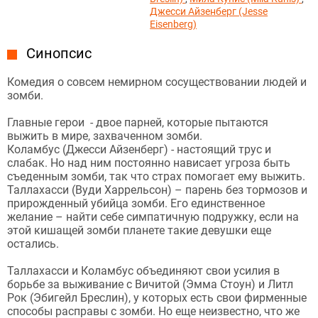
Джесси Айзенберг (Jesse
Eisenberg)
Синопсис
Комедия о совсем немирном сосуществовании людей и
зомби.
Главные герои - двое парней, которые пытаются
выжить в мире, захваченном зомби.
Коламбус (Джесси Айзенберг) - настоящий трус и
слабак. Но над ним постоянно нависает угроза быть
съеденным зомби, так что страх помогает ему выжить.
Таллахасси (Вуди Харрельсон) – парень без тормозов и
прирожденный убийца зомби. Его единственное
желание – найти себе симпатичную подружку, если на
этой кишащей зомби планете такие девушки еще
остались.
Таллахасси и Коламбус объединяют свои усилия в
борьбе за выживание с Вичитой (Эмма Стоун) и Литл
Рок (Эбигейл Бреслин), у которых есть свои фирменные
способы расправы с зомби. Но еще неизвестно, что же