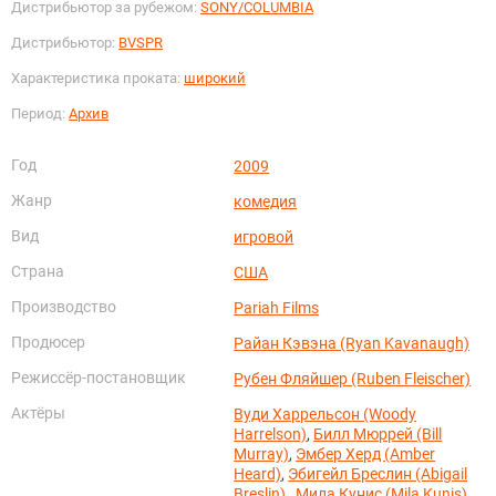
Дистрибьютор за рубежом:
SONY/COLUMBIA
Дистрибьютор:
BVSPR
Характеристика проката:
широкий
Период:
Архив
Год
2009
Жанр
комедия
Вид
игровой
Страна
США
Производство
Pariah Films
Продюсер
Райан Кэвэна (Ryan Kavanaugh)
Режиссёр-постановщик
Рубен Фляйшер (Ruben Fleischer)
Актёры
Вуди Харрельсон (Woody
Harrelson)
,
Билл Мюррей (Bill
Murray)
,
Эмбер Херд (Amber
Heard)
,
Эбигейл Бреслин (Abigail
Breslin)
,
Мила Кунис (Mila Kunis)
,