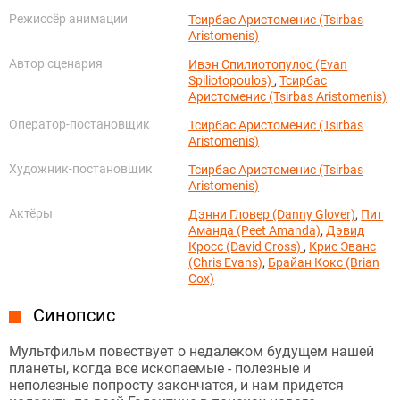
Режиссёр анимации
Тсирбас Аристоменис (Tsirbas
Aristomenis)
Автор сценария
Ивэн Спилиотопулос (Evan
Spiliotopoulos)
,
Тсирбас
Аристоменис (Tsirbas Aristomenis)
Оператор-постановщик
Тсирбас Аристоменис (Tsirbas
Aristomenis)
Художник-постановщик
Тсирбас Аристоменис (Tsirbas
Aristomenis)
Актёры
Дэнни Гловер (Danny Glover)
,
Пит
Аманда (Peet Amanda)
,
Дэвид
Кросс (David Cross)
,
Крис Эванс
(Chris Evans)
,
Брайан Кокс (Brian
Cox)
Синопсис
Мультфильм повествует о недалеком будущем нашей
планеты, когда все ископаемые - полезные и
неполезные попросту закончатся, и нам придется