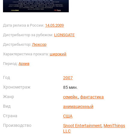
Дата релиза в России:
14.05.2009
Дистрибьютор за рубежом:
LIONSGATE
Дистрибьютор:
Люксор
Характеристика проката:
широкий
Период:
Архив
Год
2007
Хронометраж
85 мин.
Жанр
семейн.
,
фантастика
Вид
анимационный
Страна
США
Производство
Snoot Entertainment
,
MeniThings
LLC