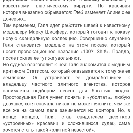
известному пластическому хирургу. Но красивая
история внезапно обрывается: Глеб изменяет Алине с ее
дочерью…
Тем временем, Галя идет работать швеей к известному
модельеру Марку Шифферу, который готовит к показу
новую скандальную коллекцию. Совершенно случайно
Галя становится моделью на этом показе, который
носит провокационное название «100% Shit!». Правда,
после показа ее тут же увольняют.
Но судьба благоволит к ней: Галя знакомится с модным
критиком Статисом, который оказывается к тому же ее
земляком. Он устраивает ее домработницей к
владельцу частного элитного агентства, которое
занимается подбором невест для богатых людей.
Простодушная Галя умеет понять и «уболтать» любую
девушку, хотя сначала никак не может уяснить, чем же
все же на самом деле занимается их контора. Но, в
конце концов, Галя, став свидетелем десятков
«устроенных» красавиц и сложившихся судеб, сама
хочется стать такой «элитной невестой».