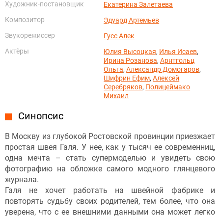
Художник-постановщик
Екатерина Залетаева
Композитор
Эдуард Артемьев
Звукорежиссер
Гусс Алек
Актёры
Юлия Высоцкая
,
Илья Исаев
,
Ирина Розанова
,
Арнтгольц
Ольга
,
Александр Домогаров
,
Шифрин Ефим
,
Алексей
Серебряков
,
Полицеймако
Михаил
Синопсис
В Москву из глубокой Ростовской провинции приезжает
простая швея Галя. У нее, как у тысяч ее современниц,
одна мечта – стать супермоделью и увидеть свою
фотографию на обложке самого модного глянцевого
журнала.
Галя не хочет работать на швейной фабрике и
повторять судьбу своих родителей, тем более, что она
уверена, что с ее внешними данными она может легко