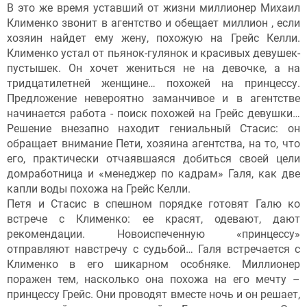
В это же время уставший от жизни миллионер Михаил
Клименко звонит в агентство и обещает миллион , если
хозяин найдет ему жену, похожую на Грейс Келли.
Клименко устал от пьянок-гулянок и красивых девушек-
пустышек. Он хочет жениться не на девочке, а на
тридцатилетней женщине… похожей на принцессу.
Предложение невероятно заманчивое и в агентстве
начинается работа - поиск похожей на Грейс девушки…
Решение внезапно находит гениальный Стасис: он
обращает внимание Пети, хозяина агентства, на то, что
его, практически отчаявшаяся добиться своей цели
домработница и «менеджер по кадрам» Галя, как две
капли воды похожа на Грейс Келли.
Петя и Стасис в спешном порядке готовят Галю ко
встрече с Клименко: ее красят, одевают, дают
рекомендации. Новоиспеченную «принцессу»
отправляют навстречу с судьбой… Галя встречается с
Клименко в его шикарном особняке. Миллионер
поражен тем, насколько она похожа на его мечту –
принцессу Грейс. Они проводят вместе ночь и он решает,