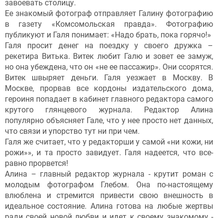
завоевать столицу.
Ее знакомый фотограф отправляет Галину фотографию
в газету «Комсомольская правда». Фотографию
публикуют и Галя понимает: «Надо брать, пока горячо!»
Галя просит денег на поездку у своего дружка –
рекетира Витька. Витек любит Галю и зовет ее замуж,
но она убеждена, что он «не ее пассажир». Они ссорятся.
Витек швыряет деньги. Галя уезжает в Москву. В
Москве, прорвав все кордоны издательского дома,
героиня попадает в кабинет главного редактора самого
крутого глянцевого журнала. Редактор Алина
популярно объясняет Гале, что у нее просто нет данных,
что связи и упорство тут ни при чем.
Галя же считает, что у редакторши у самой «ни кожи, ни
рожи»», и та просто завидует. Галя надеется, что все-
равно прорвется!
Алина – главный редактор журнала - крутит роман с
молодым фотографом Глебом. Она по-настоящему
влюблена и стремится привести свою внешность в
идеальное состояние. Алина готова на любые жертвы
ради своей новой любви и идет к своему знакомому -