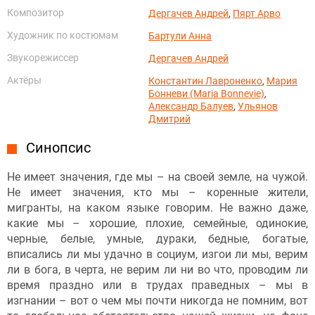
Композитор
Дергачев Андрей
,
Пярт Арво
Художник по костюмам
Бартули Анна
Звукорежиссер
Дергачев Андрей
Актёры
Константин Лавроненко
,
Мария
Бонневи (Maria Bonnevie)
,
Александр Балуев
,
Ульянов
Дмитрий
Синопсис
Не имеет значения, где мы – на своей земле, на чужой.
Не имеет значения, кто мы – коренные жители,
мигранты, на каком языке говорим. Не важно даже,
какие мы – хорошие, плохие, семейные, одинокие,
черные, белые, умные, дураки, бедные, богатые,
вписались ли мы удачно в социум, изгои ли мы, верим
ли в бога, в черта, не верим ли ни во что, проводим ли
время праздно или в трудах праведных – мы в
изгнании – вот о чем мы почти никогда не помним, вот