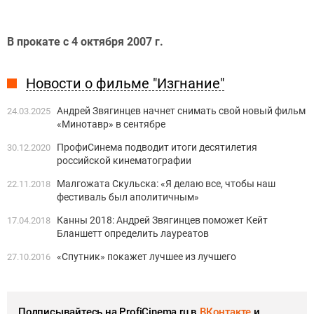
В прокате с 4 октября 2007 г.
Новости о фильме "Изгнание"
Андрей Звягинцев начнет снимать свой новый фильм
24.03.2025
«Минотавр» в сентябре
ПрофиСинема подводит итоги десятилетия
30.12.2020
российской кинематографии
Малгожата Скульска: «Я делаю все, чтобы наш
22.11.2018
фестиваль был аполитичным»
Канны 2018: Андрей Звягинцев поможет Кейт
17.04.2018
Бланшетт определить лауреатов
«Спутник» покажет лучшее из лучшего
27.10.2016
Подписывайтесь на ProfiCinema.ru в
ВКонтакте
и