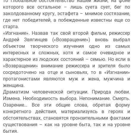
то глобальное обстоятельство нашей жизни, на фоне
которого все остальное – лишь суета сует, бег по
заколдованному кругу, эстафета – мнимое состязание,
где нет победителей, а побежденные известны еще со
старта.
«Изгнание». Назвав так свой второй фильм, режиссер
Андрей Звягинцев («Возвращение») вновь выбрал
объектом творческого изучения одно из самых
интересных и сложных, хотя и самое очевидное и
характерное из людских состояний – семью. Но если в
«Возвращении» внимание режиссера и зрителя было
сосредоточено на отце и сыновьях, то в «Изгнании»
протагонистами являются муж и жена, мужчина и
женщина.
Драматизм человеческой ситуации. Природа любви.
Измена. Необходимость выбора. Непонимание. Смерть.
Озарение… Все эти общие слова, обретая форму
конкретного действия, материализуясь в героях и
обстоятельствах, становятся пронзительными фактами
существования – как на уровне быта, так и на уровне
бытия.