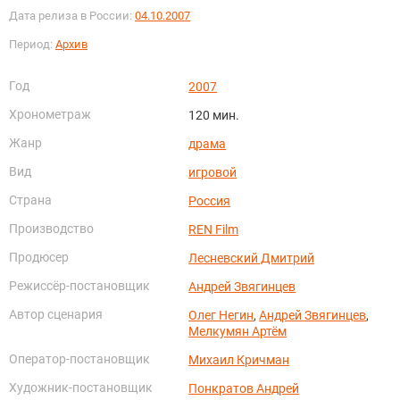
Дата релиза в России:
04.10.2007
Период:
Архив
Год
2007
Хронометраж
120 мин.
Жанр
драма
Вид
игровой
Страна
Россия
Производство
REN Film
Продюсер
Лесневский Дмитрий
Режиссёр-постановщик
Андрей Звягинцев
Автор сценария
Олег Негин
,
Андрей Звягинцев
,
Мелкумян Артём
Оператор-постановщик
Михаил Кричман
Художник-постановщик
Понкратов Андрей