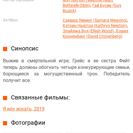
Bettinelli-Olpin)
,
Гай Бусик (Guy
Busick)
Актёры
Самара Уивинг (Samara Weaving)
,
Кэтрин Ньютон (Kathryn Newton)
,
Элайджа Вуд (Elijah Wood)
,
Дэвид
Кроненберг (David Cronenberg)
Синопсис
Выжив в смертельной игре, Грейс и ее сестра Фейт
теперь должны обогнать четыре конкурирующие семьи,
борющиеся за могущественный трон. Победитель
получит все.
Связанные фильмы:
Я иду искать, 2019
Фотографии