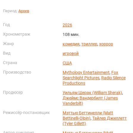
Период:
Архив
Год
2026
Хронометраж
108 мин.
Жанр
комедия
,
триллер
,
хоррор
Вид
игровой
Страна
США
Производство
Mythology Entertainment
,
Fox
Searchlight Pictures
,
Radio Silence
Productions
Продюсер
Уильям Шерак (William Sherak)
,
Джеймс Вандербилт (James
Vanderbilt)
Режиссёр-постановщик
Мэттью Беттинелли (Matt
Bettinelli-Olpin)
,
Тайлер Джиллетт
(Tyler Gillett)
Автор сценария
Мэттью Беттинелли (Matt