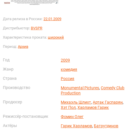
Дата релиза в России:
22.01.2009
Дистрибьютор:
BVSPR
Характеристика проката:
широкий
Период:
Архив
Год
2009
Жанр
комедия
Страна
Россия
Производство
Monumental Pictures
,
Comedy Club
Production
Продюсер
Михаэль Шлихт
,
Артак Гаспарян
,
Хэт Пол
,
Харламов Гарик
Режиссёр-постановщик
Фомин Олег
Актёры
Гарик Харламов
,
Батрутдинов