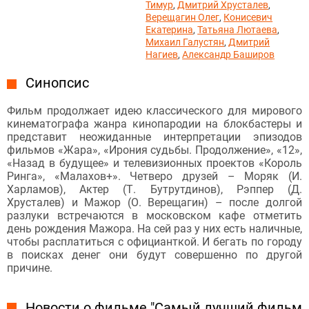
Тимур
,
Дмитрий Хрусталев
,
Верещагин Олег
,
Конисевич
Екатерина
,
Татьяна Лютаева
,
Михаил Галустян
,
Дмитрий
Нагиев
,
Александр Баширов
Синопсис
Фильм продолжает идею классического для мирового
кинематографа жанра кинопародии на блокбастеры и
представит неожиданные интерпретации эпизодов
фильмов «Жара», «Ирония судьбы. Продолжение», «12»,
«Назад в будущее» и телевизионных проектов «Король
Ринга», «Малахов+». Четверо друзей – Моряк (И.
Харламов), Актер (Т. Бутрутдинов), Рэппер (Д.
Хрусталев) и Мажор (О. Верещагин) – после долгой
разлуки встречаются в московском кафе отметить
день рождения Мажора. На сей раз у них есть наличные,
чтобы расплатиться с официанткой. И бегать по городу
в поисках денег они будут совершенно по другой
причине.
Новости о фильме "Самый лучший фильм