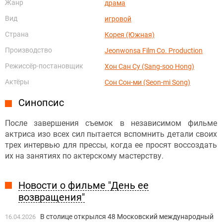
Жанр
драма
Вид
игровой
Страна
Корея (Южная)
Производство
Jeonwonsa Film Co. Production
Режиссёр-постановщик
Хон Сан Су (Sang-soo Hong)
Актёры
Сон Сон-ми (Seon-mi Song)
Синопсис
После завершения съемок в независимом фильме
актриса изо всех сил пытается вспомнить детали своих
трех интервью для прессы, когда ее просят воссоздать
их на занятиях по актерскому мастерству.
Новости о фильме "День ее
возвращения"
В столице открылся 48 Московский международный
16.04.2026