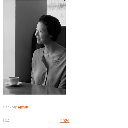
Период:
Архив
Год
2026