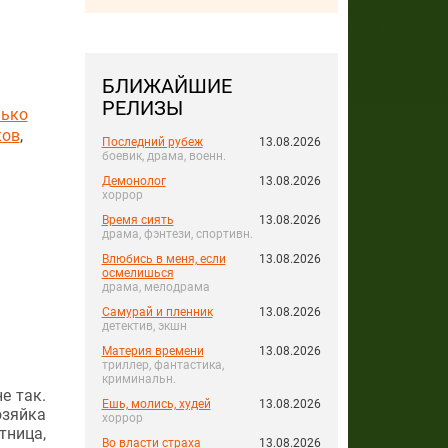
БЛИЖАЙШИЕ
РЕЛИЗЫ
ько
ков
,
Последний рубеж
13.08.2026
боевик, драма, военн.
Демонолог
13.08.2026
хоррор
Время сиять
13.08.2026
драма, фэнтези, спортивн.
Влюбись в меня, если
13.08.2026
осмелишься
драма, мелодрама
Самурай и пленник
13.08.2026
детектив, экшн
Материя времени
13.08.2026
триллер, фантастика,
криминальн.
е так.
Ешь, молись, худей
13.08.2026
озяйка
хоррор
тница,
Во власти страха
13.08.2026