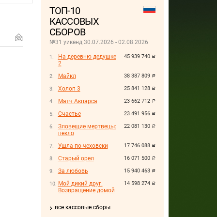
ТОП-10
КАССОВЫХ
СБОРОВ
№31 уикенд 30.07.2026 - 02.08.2026
На деревню дедушке
45 939 740
руб.
2
Майкл
38 387 809
руб.
Холоп 3
25 841 128
руб.
Матч Акпарса
23 662 712
руб.
Счастье
23 491 956
руб.
Зловещие мертвецы:
22 081 130
руб.
пекло
Ушла по-чеховски
17 746 088
руб.
Старый орел
16 071 500
руб.
За любовь
15 940 463
руб.
Мой дикий друг.
14 598 274
руб.
Возвращение домой
все кассовые сборы