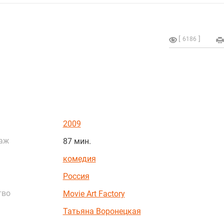
6186
2009
аж
87 мин.
комедия
Россия
тво
Movie Art Factory
Татьяна Воронецкая