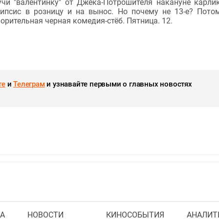
учи "валентинку" от Джека-Потрошителя накануне карли
липсис в розницу и на вынос. Но почему не 13-е? Пото
рительная черная комедия-стёб. Пятница. 12.
те
и
Телеграм
и узнавайте первыми о главных новостях
А
НОВОСТИ
КИНОСОБЫТИЯ
АНАЛИТ