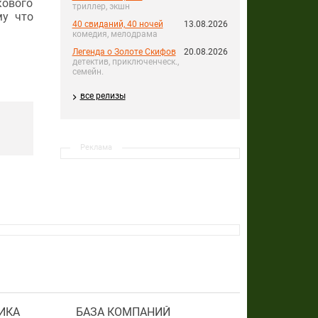
кового
триллер, экшн
му что
40 свиданий, 40 ночей
13.08.2026
комедия, мелодрама
Легенда о Золоте Скифов
20.08.2026
детектив, приключенческ.,
семейн.
все релизы
Реклама
ИКА
БАЗА КОМПАНИЙ