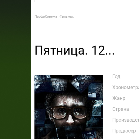
ПрофиСинема
Фильмы.
Пятница. 12...
Год
Хронометр
Жанр
Страна
Производс
Продюсер