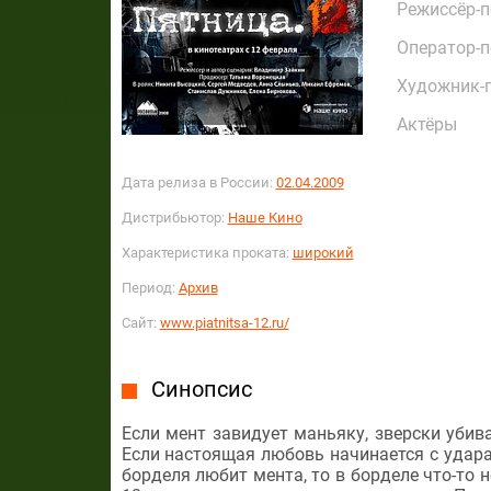
Режиссёр-
Оператор-
Художник-
Актёры
Дата релиза в России:
02.04.2009
Дистрибьютор:
Наше Кино
Характеристика проката:
широкий
Период:
Архив
Сайт:
www.piatnitsa-12.ru/
Синопсис
Если мент завидует маньяку, зверски убив
Если настоящая любовь начинается с удара 
борделя любит мента, то в борделе что-то н