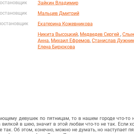
постановщик
Зайкин Владимир
постановщик
Мальцев Дмитрий
постановщик
Екатерина Кожевникова
Никита Высоцкий
,
Медведев Сергей
,
Слын
Анна
,
Михаил Ефремов
,
Станислав Дужни
Елена Бирюкова
ающему девушек по пятницам, то в нашем городе что-то н
вилкой в шею, значит в этой любви что-то не так. Если х
е так. Об этом, конечно, можно не думать, но наступает пя