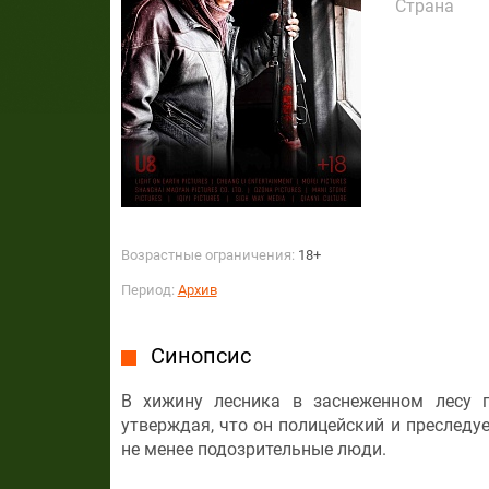
Страна
Возрастные ограничения:
18+
Период:
Архив
Синопсис
В хижину лесника в заснеженном лесу 
утверждая, что он полицейский и преследу
не менее подозрительные люди.