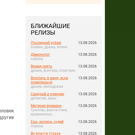
БЛИЖАЙШИЕ
РЕЛИЗЫ
Последний рубеж
13.08.2026
боевик, драма, военн.
Демонолог
13.08.2026
хоррор
Время сиять
13.08.2026
драма, фэнтези, спортивн.
Влюбись в меня, если
13.08.2026
осмелишься
драма, мелодрама
Самурай и пленник
13.08.2026
детектив, экшн
Материя времени
13.08.2026
еловек
триллер, фантастика,
криминальн.
другие
Ешь, молись, худей
13.08.2026
хоррор
Во власти страха
13.08.2026