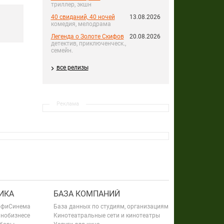
триллер, экшн
40 свиданий, 40 ночей
13.08.2026
комедия, мелодрама
Легенда о Золоте Скифов
20.08.2026
детектив, приключенческ.,
семейн.
все релизы
Реклама
ИКА
БАЗА КОМПАНИЙ
офиСинема
База данных по студиям, организациям
инобизнесе
Кинотеатральные сети и кинотеатры