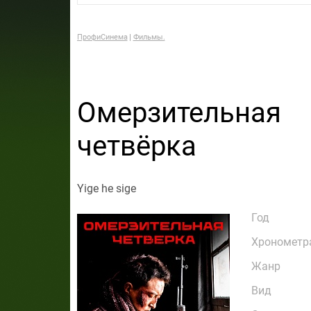
ПрофиСинема
Фильмы.
Омерзительная
четвёрка
Yige he sige
Год
Хронометр
Жанр
Вид