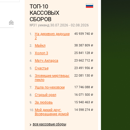
ТОП-10
КАССОВЫХ
СБОРОВ
№31 уикенд 30.07.2026 - 02.08.2026
На деревню дедушке
45 939 740
руб.
2
Майкл
38 387 809
руб.
Холоп 3
25 841 128
руб.
Матч Акпарса
23 662 712
руб.
Счастье
23 491 956
руб.
Зловещие мертвецы:
22 081 130
руб.
пекло
Ушла по-чеховски
17 746 088
руб.
Старый орел
16 071 500
руб.
За любовь
15 940 463
руб.
Мой дикий друг.
14 598 274
руб.
Возвращение домой
все кассовые сборы