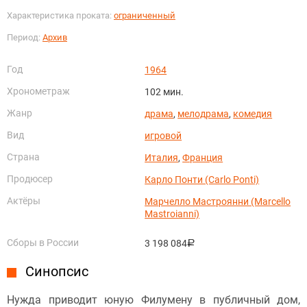
Характеристика проката:
ограниченный
Период:
Архив
Год
1964
Хронометраж
102 мин.
Жанр
драма
,
мелодрама
,
комедия
Вид
игровой
Страна
Италия
,
Франция
Продюсер
Карло Понти (Carlo Ponti)
Актёры
Марчелло Мастроянни (Marcello
Mastroianni)
Сборы в России
3 198 084
руб.
Синопсис
Нужда приводит юную Филумену в публичный дом,