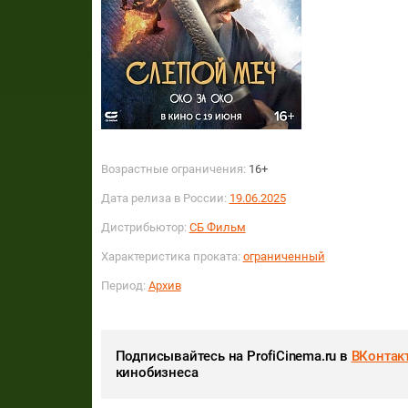
Возрастные ограничения:
16+
Дата релиза в России:
19.06.2025
Дистрибьютор:
СБ Фильм
Характеристика проката:
ограниченный
Период:
Архив
Подписывайтесь на ProfiCinema.ru в
ВКонтак
кинобизнеса