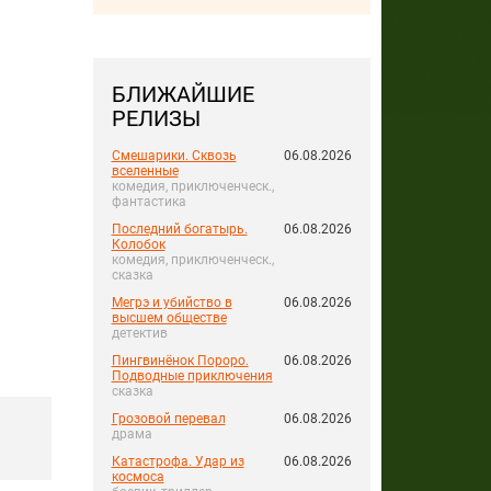
БЛИЖАЙШИЕ
РЕЛИЗЫ
Смешарики. Сквозь
06.08.2026
вселенные
комедия, приключенческ.,
фантастика
Последний богатырь.
06.08.2026
Колобок
комедия, приключенческ.,
сказка
Мегрэ и убийство в
06.08.2026
высшем обществе
детектив
Пингвинёнок Пороро.
06.08.2026
Подводные приключения
сказка
Грозовой перевал
06.08.2026
драма
Катастрофа. Удар из
06.08.2026
космоса