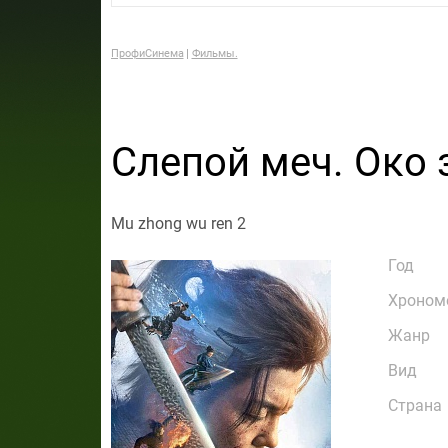
ПрофиСинема
Фильмы.
Слепой меч. Око 
Mu zhong wu ren 2
Год
Хроном
Жанр
Вид
Страна