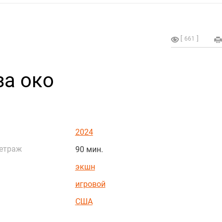
661
за око
2024
етраж
90 мин.
экшн
игровой
США