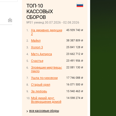
ТОП-10
КАССОВЫХ
СБОРОВ
№31 уикенд 30.07.2026 - 02.08.2026
На деревню дедушке
45 939 740
руб.
2
Майкл
38 387 809
руб.
Холоп 3
25 841 128
руб.
Матч Акпарса
23 662 712
руб.
Счастье
23 491 956
руб.
Зловещие мертвецы:
22 081 130
руб.
пекло
Ушла по-чеховски
17 746 088
руб.
Старый орел
16 071 500
руб.
За любовь
15 940 463
руб.
Мой дикий друг.
14 598 274
руб.
Возвращение домой
все кассовые сборы