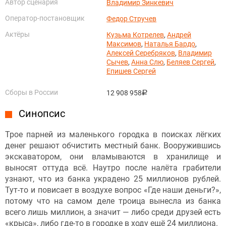
Автор сценария
Владимир Зинкевич
Оператор-постановщик
Федор Стручев
Актёры
Кузьма Котрелев
,
Андрей
Максимов
,
Наталья Бардо
,
Алексей Серебряков
,
Владимир
Сычев
,
Анна Слю
,
Беляев Сергей
,
Епишев Сергей
Сборы в России
12 908 958
руб.
Синопсис
Трое парней из маленького городка в поисках лёгких
денег решают обчистить местный банк. Вооружившись
экскаватором, они вламываются в хранилище и
выносят оттуда всё. Наутро после налёта грабители
узнают, что из банка украдено 25 миллионов рублей.
Тут-то и повисает в воздухе вопрос «Где наши деньги?»,
потому что на самом деле троица вынесла из банка
всего лишь миллион, а значит — либо среди друзей есть
«крыса», либо где-то в городке в ходу ещё 24 миллиона.