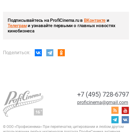
Подписывайтесь на ProfiCinema.ru в
ВКонтакте
и
Телеграм
и узнавайте первыми о главных новостях
кинобизнеса
Поделиться:
+7 (495) 728-6797
proficinema@gmail.com
© ООО «Профисинема»
При перепечатке, цитировании и любом другом
использовании любых материалов портала
ПрофиСинема активная