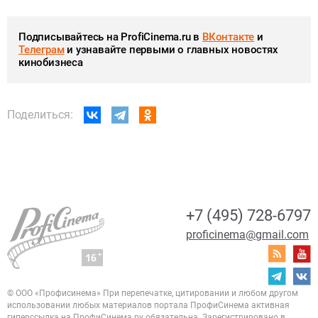
Подписывайтесь на ProfiCinema.ru в
ВКонтакте
и
Телеграм
и узнавайте первыми о главных новостях
кинобизнеса
Поделиться:
+7 (495) 728-6797
proficinema@gmail.com
© ООО «Профисинема»
При перепечатке, цитировании и любом другом
использовании любых материалов портала
ПрофиСинема активная
гиперссылка на ПрофиСинема.ру обязательна.
Зарегистрировано в