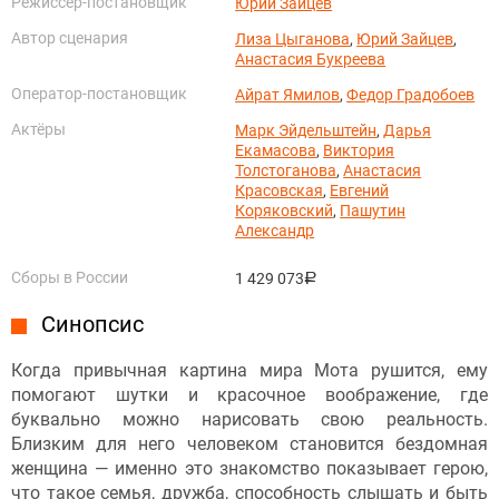
Режиссёр-постановщик
Юрий Зайцев
Автор сценария
Лиза Цыганова
,
Юрий Зайцев
,
Анастасия Букреева
Оператор-постановщик
Айрат Ямилов
,
Федор Градобоев
Актёры
Марк Эйдельштейн
,
Дарья
Екамасова
,
Виктория
Толстоганова
,
Анастасия
Красовская
,
Евгений
Коряковский
,
Пашутин
Александр
Сборы в России
1 429 073
руб.
Синопсис
Когда привычная картина мира Мота рушится, ему
помогают шутки и красочное воображение, где
буквально можно нарисовать свою реальность.
Близким для него человеком становится бездомная
женщина — именно это знакомство показывает герою,
что такое семья, дружба, способность слышать и быть