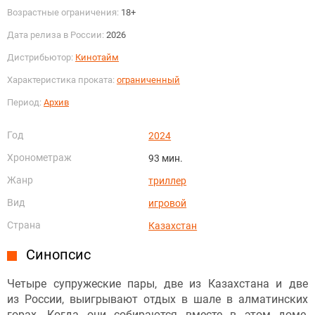
Возрастные ограничения:
18+
Дата релиза в России:
2026
Дистрибьютор:
Кинотайм
Характеристика проката:
ограниченный
Период:
Архив
Год
2024
Хронометраж
93 мин.
Жанр
триллер
Вид
игровой
Страна
Казахстан
Синопсис
Четыре супружеские пары, две из Казахстана и две
из России, выигрывают отдых в шале в алматинских
горах. Когда они собираются вместе в этом доме,