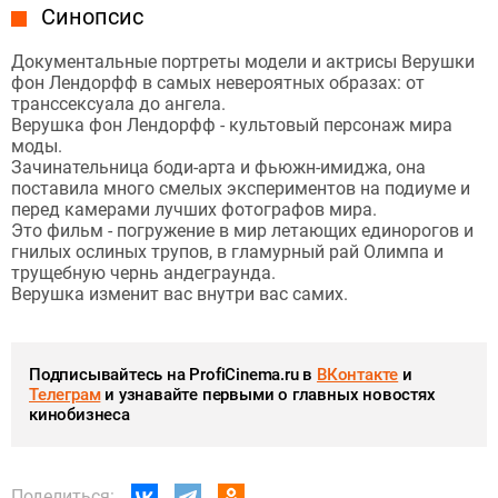
Синопсис
Документальные портреты модели и актрисы Верушки
фон Лендорфф в самых невероятных образах: от
транссексуала до ангела.
Верушка фон Лендорфф - культовый персонаж мира
моды.
Зачинательница боди-арта и фьюжн-имиджа, она
поставила много смелых экспериментов на подиуме и
перед камерами лучших фотографов мира.
Это фильм - погружение в мир летающих единорогов и
гнилых ослиных трупов, в гламурный рай Олимпа и
трущебную чернь андеграунда.
Верушка изменит вас внутри вас самих.
Подписывайтесь на ProfiCinema.ru в
ВКонтакте
и
Телеграм
и узнавайте первыми о главных новостях
кинобизнеса
Поделиться: