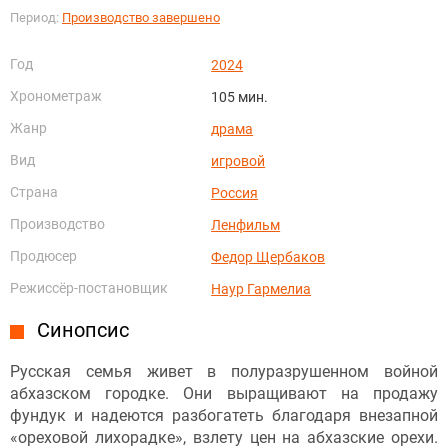
Период:
Производство завершено
Год
2024
Хронометраж
105 мин.
Жанр
драма
Вид
игровой
Страна
Россия
Производство
Ленфильм
Продюсер
Федор Щербаков
Режиссёр-постановщик
Наур Гармелиа
Синопсис
Русская семья живет в полуразрушенном войной
абхазском городке. Они выращивают на продажу
фундук и надеются разбогатеть благодаря внезапной
«ореховой лихорадке», взлету цен на абхазские орехи.