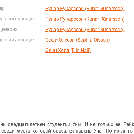
ер
Рунар Рунарссон (Rúnar Rúnarsson)
ёр-постановщик
Рунар Рунарссон (Rúnar Rúnarsson)
ценария
Рунар Рунарссон (Rúnar Rúnarsson)
ор-постановщик
Софи Олссон (Sophia Olsson)
Элин Холл (Elín Hall)
нь двадцатилетней студентки Уны. И не только ее. Рей
 среди жертв которой оказался парень Уны. Но из-за тог