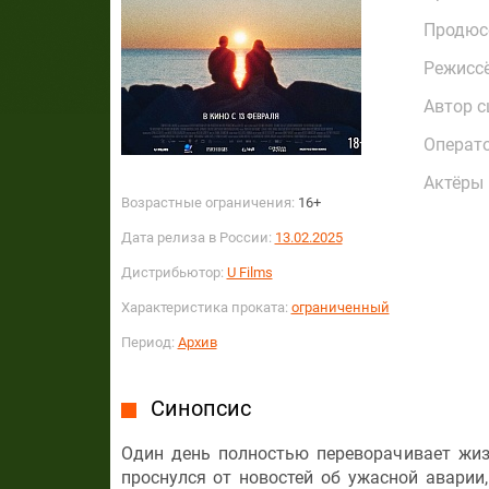
Продюс
Режисс
Автор с
Операт
Актёры
Возрастные ограничения:
16+
Дата релиза в России:
13.02.2025
Дистрибьютор:
U Films
Характеристика проката:
ограниченный
Период:
Архив
Синопсис
Один день полностью переворачивает жиз
проснулся от новостей об ужасной аварии,