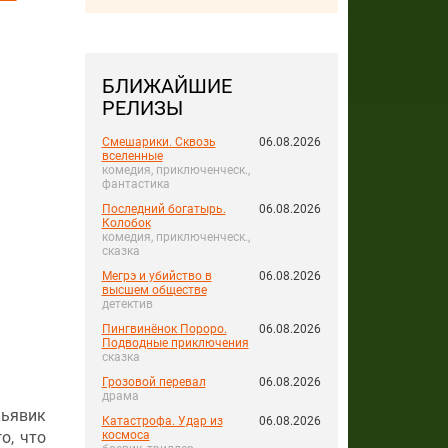
БЛИЖАЙШИЕ
РЕЛИЗЫ
Смешарики. Сквозь
06.08.2026
вселенные
комедия, приключенческ.,
фантастика
Последний богатырь.
06.08.2026
Колобок
комедия, приключенческ.,
сказка
Мегрэ и убийство в
06.08.2026
высшем обществе
детектив
Пингвинёнок Пороро.
06.08.2026
Подводные приключения
сказка
Грозовой перевал
06.08.2026
драма
кьявик
Катастрофа. Удар из
06.08.2026
о, что
космоса