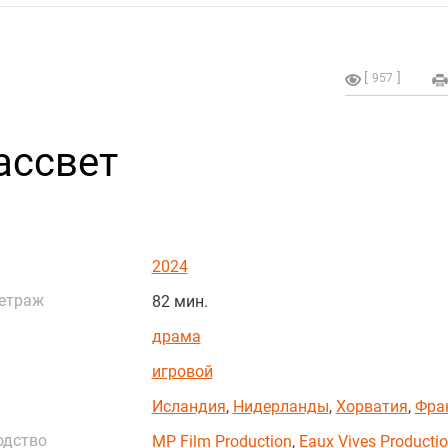
957
ассвет
2024
етраж
82 мин.
драма
игровой
Исландия
,
Нидерланды
,
Хорватия
,
Фра
одство
MP Film Production
,
Eaux Vives Producti