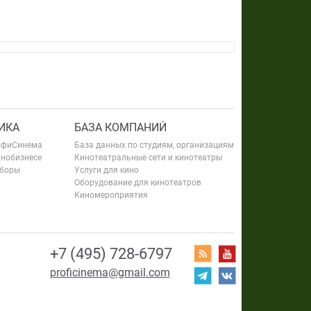
ИКА
БАЗА КОМПАНИЙ
офиСинема
База данных по студиям, организациям
инобизнесе
Кинотеатральные сети и кинотеатры
сборы
Услуги для кино
Оборудование для кинотеатров
Киномероприятия
+7 (495) 728-6797
proficinema@gmail.com