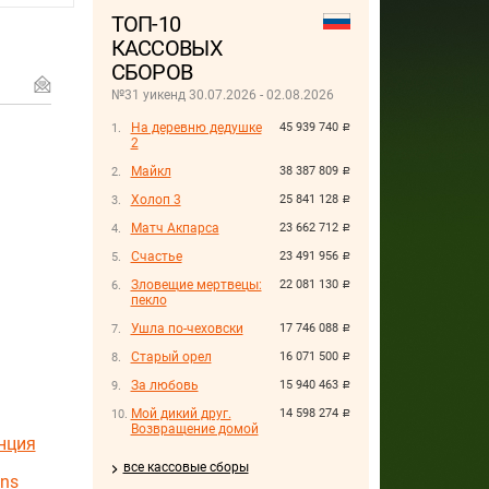
ТОП-10
КАССОВЫХ
СБОРОВ
№31 уикенд 30.07.2026 - 02.08.2026
На деревню дедушке
45 939 740
руб.
2
Майкл
38 387 809
руб.
Холоп 3
25 841 128
руб.
Матч Акпарса
23 662 712
руб.
Счастье
23 491 956
руб.
Зловещие мертвецы:
22 081 130
руб.
пекло
Ушла по-чеховски
17 746 088
руб.
Старый орел
16 071 500
руб.
За любовь
15 940 463
руб.
Мой дикий друг.
14 598 274
руб.
Возвращение домой
нция
все кассовые сборы
ons