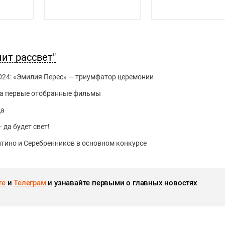
ит рассвет"
024: «Эмилия Перес» — триумфатор церемонии
ла первые отобранные фильмы
да
 да будет свет!
нтино и Серебренников в основном конкурсе
те
и
Телеграм
и узнавайте первыми о главных новостях