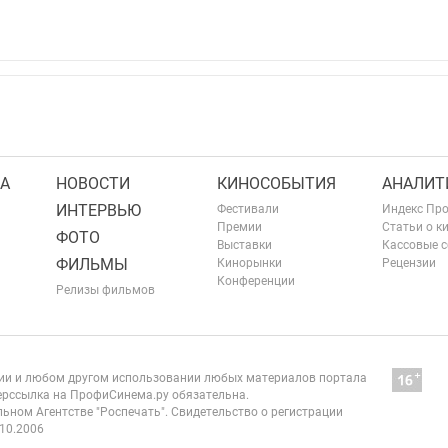
А
НОВОСТИ
КИНОСОБЫТИЯ
АНАЛИТ
ИНТЕРВЬЮ
Фестивали
Индекс Пр
Премии
Статьи о к
ФОТО
Выставки
Кассовые 
ФИЛЬМЫ
Кинорынки
Рецензии
Конференции
Релизы фильмов
нии и любом другом использовании любых материалов портала
рссылка на ПрофиСинема.ру обязательна.
ьном Агентстве "Роспечать". Свидетельство о регистрации
10.2006