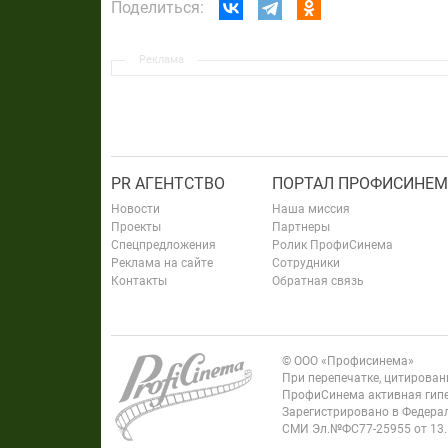
Поделиться:
Реклама
PR АГЕНТСТВО
ПОРТАЛ ПРОФИСИНЕМ
Новости
Наша миссия
Проекты
Партнеры
Спецпредложения
Ролик ПрофиСинема
Реклама на сайте
Сотрудники
Контакты
Обратная связь
© ООО «Профисинема»
При перепечатке, цитирова
ПрофиСинема активная гипе
Зарегистрировано в Федерал
СМИ Эл.№ФС77-25955 от 13.