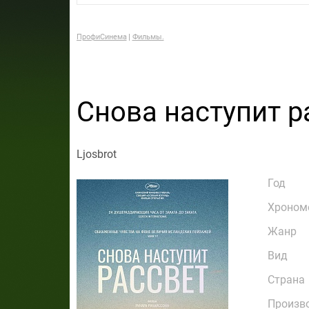
ПрофиСинема
Фильмы.
Снова наступит р
Ljosbrot
Год
Хроном
Жанр
Вид
Страна
Произв