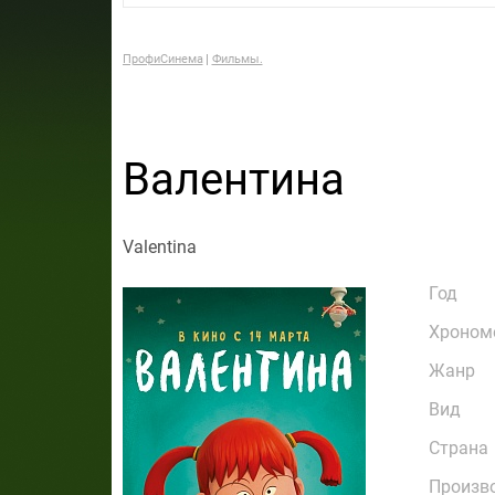
ПрофиСинема
Фильмы.
Валентина
Valentina
Год
Хроном
Жанр
Вид
Страна
Произв