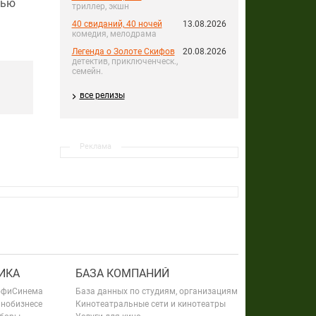
щью
триллер, экшн
40 свиданий, 40 ночей
13.08.2026
комедия, мелодрама
Легенда о Золоте Скифов
20.08.2026
детектив, приключенческ.,
семейн.
все релизы
Реклама
ИКА
БАЗА КОМПАНИЙ
офиСинема
База данных по студиям, организациям
инобизнесе
Кинотеатральные сети и кинотеатры