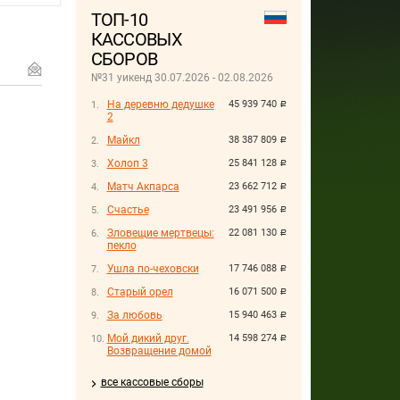
ТОП-10
КАССОВЫХ
СБОРОВ
№31 уикенд 30.07.2026 - 02.08.2026
На деревню дедушке
45 939 740
руб.
2
Майкл
38 387 809
руб.
Холоп 3
25 841 128
руб.
Матч Акпарса
23 662 712
руб.
Счастье
23 491 956
руб.
Зловещие мертвецы:
22 081 130
руб.
пекло
Ушла по-чеховски
17 746 088
руб.
Старый орел
16 071 500
руб.
За любовь
15 940 463
руб.
Мой дикий друг.
14 598 274
руб.
Возвращение домой
все кассовые сборы