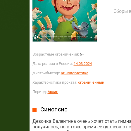
Сборы в
Возрастные ограничения:
6+
Дата релиза в России:
14.03.2024
Дистрибьютор:
Кинологистика
Характеристика проката:
ограниченный
Период:
Архив
Синопсис
Девочка Валентина очень хочет стать гимна
получилось, но в тоже время ее одолевают 