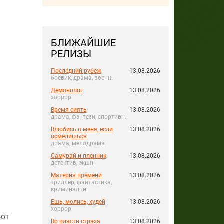
БЛИЖАЙШИЕ
РЕЛИЗЫ
Последний рубеж
13.08.2026
боевик, драма, военн.
Демонолог
13.08.2026
хоррор
Время сиять
13.08.2026
драма, фэнтези, спортивн.
Влюбись в меня, если
13.08.2026
осмелишься
драма, мелодрама
Самурай и пленник
13.08.2026
детектив, экшн
Материя времени
13.08.2026
триллер, фантастика,
криминальн.
Ешь, молись, худей
13.08.2026
хоррор
ают
Во власти страха
13.08.2026