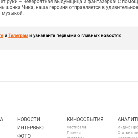
кает руки – невероятная выдумщица и фантазерка! С помо
мышонка Чика, наша героиня отправляется в удивительное
и музыкой.
те
и
Телеграм
и узнавайте первыми о главных новостях
А
НОВОСТИ
КИНОСОБЫТИЯ
АНАЛИТ
ИНТЕРВЬЮ
Фестивали
Индекс Пр
Премии
Статьи о к
ФОТО