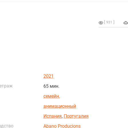
931
2021
етраж
65 мин.
семейн.
анимационный
Испания
,
Португалия
одство
Abano Producions