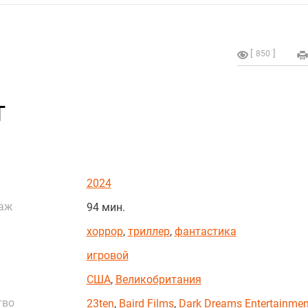
850
т
2024
аж
94 мин.
хоррор
,
триллер
,
фантастика
игровой
США
,
Великобритания
тво
23ten
,
Baird Films
,
Dark Dreams Entertainmen