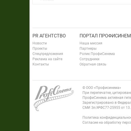
PR АГЕНТСТВО
ПОРТАЛ ПРОФИСИНЕМ
Новости
Наша миссия
Проекты
Партнеры
Спецпредложения
Ролик ПрофиСинема
Реклама на сайте
Сотрудники
Контакты
Обратная связь
© ООО «Профисинема»
При перепечатке, цитирова
ПрофиСинема активная гипе
Зарегистрировано в Федерал
СМИ Эл.№ФС77-25955 от 13.
Политика конфиденциально
Согласие на обработку пер