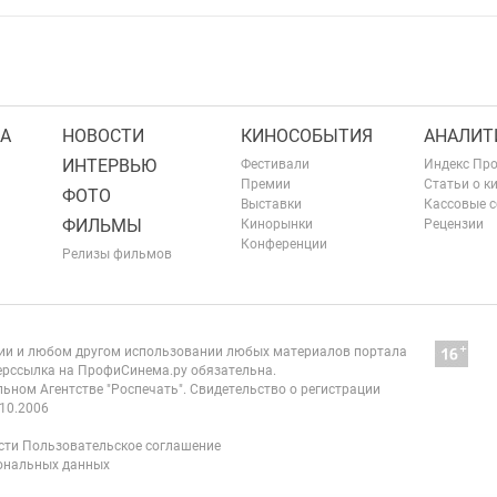
А
НОВОСТИ
КИНОСОБЫТИЯ
АНАЛИТ
ИНТЕРВЬЮ
Фестивали
Индекс Пр
Премии
Статьи о к
ФОТО
Выставки
Кассовые 
ФИЛЬМЫ
Кинорынки
Рецензии
Конференции
Релизы фильмов
нии и любом другом использовании любых материалов портала
рссылка на ПрофиСинема.ру обязательна.
ьном Агентстве "Роспечать". Свидетельство о регистрации
10.2006
сти
Пользовательское соглашение
сональных данных