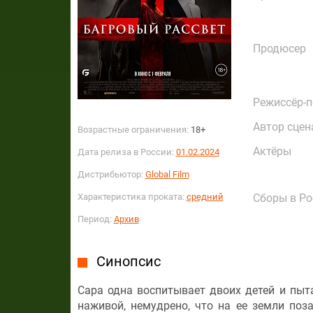
Продюсер
Режиссёр-
Автор сцен
Возрастные ограничения:
18+
Актёры
Дата релиза в России:
01.02.2024
Дистрибьютор:
Global Film
Характеристика проката:
средний
Сборы в Ро
Период:
Архив
Синопсис
Сара одна воспитывает двоих детей и пыт
наживой, немудрено, что на ее земли поз