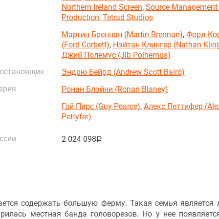
Northern Ireland Screen
,
Source Management
Production
,
Tetrad Studios
Мартин Бреннан (Martin Brennan)
,
Форд Ко
(Ford Corbett)
,
Нэйтан Клингер (Nathan Klin
Джиб Полемус (Jib Polhemus)
постановщик
Эндрю Бейрд (Andrew Scott Baird)
ария
Ронан Блэйни (Ronan Blaney)
Гай Пирс (Guy Pearce)
,
Алекс Петтифер (Ale
Pettyfer)
ссии
2 024 098
руб.
ается содержать большую ферму. Такая семья является 
арилась местная банда головорезов. Но у нее появляетс