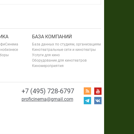
ИКА
БАЗА КОМПАНИЙ
офиСинема
База данных по студиям, организациям
инобизнесе
Кинотеатральные сети и кинотеатры
сборы
Услуги для кино
Оборудование для кинотеатров
Киномероприятия
+7 (495) 728-6797
proficinema@gmail.com