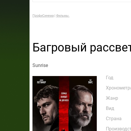
ПрофиСинема
Фильмы.
Багровый рассве
Sunrise
Год
Хронометр
Жанр
Вид
Страна
Производс