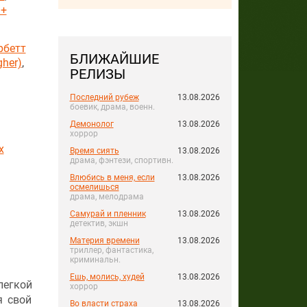
 +
рбетт
БЛИЖАЙШИЕ
gher)
,
РЕЛИЗЫ
Последний рубеж
13.08.2026
боевик, драма, военн.
Демонолог
13.08.2026
хоррор
x
Время сиять
13.08.2026
драма, фэнтези, спортивн.
Влюбись в меня, если
13.08.2026
осмелишься
драма, мелодрама
Самурай и пленник
13.08.2026
детектив, экшн
Материя времени
13.08.2026
триллер, фантастика,
криминальн.
Ешь, молись, худей
13.08.2026
легкой
хоррор
я свой
Во власти страха
13.08.2026