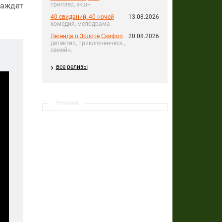
жаждет
триллер, экшн
40 свиданий, 40 ночей
13.08.2026
комедия, мелодрама
Легенда о Золоте Скифов
20.08.2026
детектив, приключенческ.,
семейн.
все релизы
Реклама