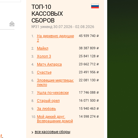
ТОП-10
КАССОВЫХ
СБОРОВ
№31 уикенд 30.07.2026 - 02.08.2026
На деревню дедушке
45 939 740
руб.
2
Майкл
38 387 809
руб.
Холоп 3
25 841 128
руб.
Матч Акпарса
23 662 712
руб.
Счастье
23 491 956
руб.
Зловещие мертвецы:
22 081 130
руб.
пекло
Ушла по-чеховски
17 746 088
руб.
Старый орел
16 071 500
руб.
За любовь
15 940 463
руб.
Мой дикий друг.
14 598 274
руб.
Возвращение домой
все кассовые сборы
t
,