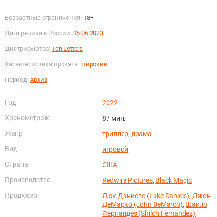
Возрастные ограничения:
18+
Дата релиза в России:
15.06.2023
Дистрибьютор:
Ten Letters
Характеристика проката:
широкий
Период:
Архив
Год
2022
Хронометраж
87 мин.
Жанр
триллер
,
драма
Вид
игровой
Страна
США
Производство
Redwire Pictures
,
Black Magic
Продюсер
Люк Дэниелс (Luke Daniels)
,
Джон
ДеМарко (John DeMarco)
,
Шайло
Фернандез (Shiloh Fernandez)
,