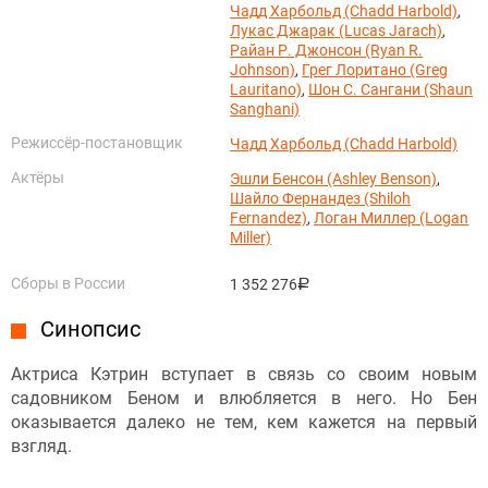
Чадд Харбольд (Chadd Harbold)
,
Лукас Джарак (Lucas Jarach)
,
Райан Р. Джонсон (Ryan R.
Johnson)
,
Грег Лоритано (Greg
Lauritano)
,
Шон С. Сангани (Shaun
Sanghani)
Режиссёр-постановщик
Чадд Харбольд (Chadd Harbold)
Актёры
Эшли Бенсон (Ashley Benson)
,
Шайло Фернандез (Shiloh
Fernandez)
,
Логан Миллер (Logan
Miller)
Сборы в России
1 352 276
руб.
Синопсис
Актриса Кэтрин вступает в связь со своим новым
садовником Беном и влюбляется в него. Но Бен
оказывается далеко не тем, кем кажется на первый
взгляд.