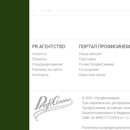
Реклама
PR АГЕНТСТВО
ПОРТАЛ ПРОФИСИНЕМ
Новости
Наша миссия
Проекты
Партнеры
Спецпредложения
Ролик ПрофиСинема
Реклама на сайте
Сотрудники
Контакты
Обратная связь
© ООО «Профисинема»
При перепечатке, цитирова
ПрофиСинема активная гипе
Зарегистрировано в Федерал
СМИ Эл.№ФС77-25955 от 13.
Политика конфиденциально