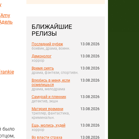
y
(Amy
Адель
БЛИЖАЙШИЕ
РЕЛИЗЫ
Последний рубеж
13.08.2026
боевик, драма, военн.
Демонолог
13.08.2026
хоррор
Время сиять
13.08.2026
rankie
драма, фэнтези, спортивн.
Влюбись в меня, если
13.08.2026
осмелишься
драма, мелодрама
Самурай и пленник
13.08.2026
детектив, экшн
Материя времени
13.08.2026
триллер, фантастика,
криминальн.
Ешь, молись, худей
13.08.2026
й было
хоррор
отцом,
Во власти страха
13.08.2026