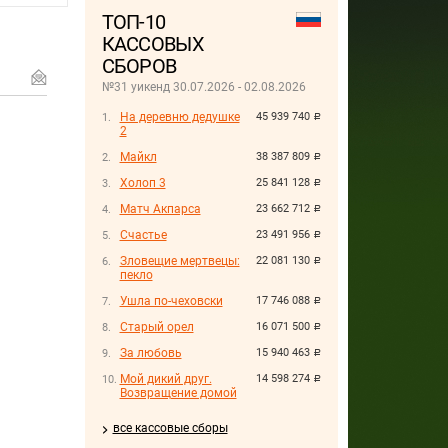
ТОП-10
КАССОВЫХ
СБОРОВ
№31 уикенд 30.07.2026 - 02.08.2026
На деревню дедушке
45 939 740
руб.
2
Майкл
38 387 809
руб.
Холоп 3
25 841 128
руб.
Матч Акпарса
23 662 712
руб.
Счастье
23 491 956
руб.
Зловещие мертвецы:
22 081 130
руб.
пекло
Ушла по-чеховски
17 746 088
руб.
Старый орел
16 071 500
руб.
За любовь
15 940 463
руб.
Мой дикий друг.
14 598 274
руб.
Возвращение домой
все кассовые сборы