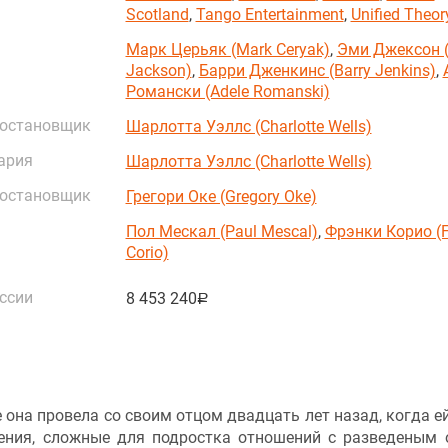
Scotland
,
Tango Entertainment
,
Unified Theor
Марк Церьяк (Mark Ceryak)
,
Эми Джексон 
Jackson)
,
Барри Дженкинс (Barry Jenkins)
,
Романски (Adele Romanski)
постановщик
Шарлотта Уэллс (Charlotte Wells)
ария
Шарлотта Уэллс (Charlotte Wells)
постановщик
Грегори Оке (Gregory Oke)
Пол Мескал (Paul Mescal)
,
Фрэнки Корио (F
Corio)
ссии
8 453 240
руб.
 она провела со своим отцом двадцать лет назад, когда е
ления, сложные для подростка отношений с разведеным 