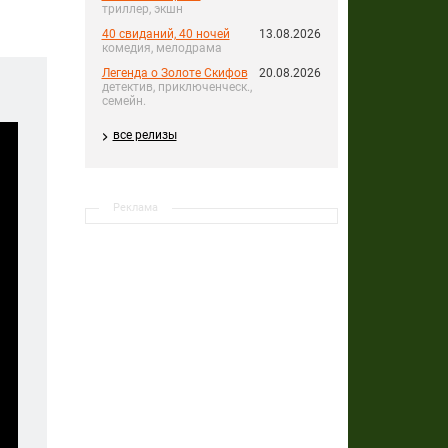
триллер, экшн
40 свиданий, 40 ночей
13.08.2026
комедия, мелодрама
Легенда о Золоте Скифов
20.08.2026
детектив, приключенческ.,
семейн.
все релизы
Реклама