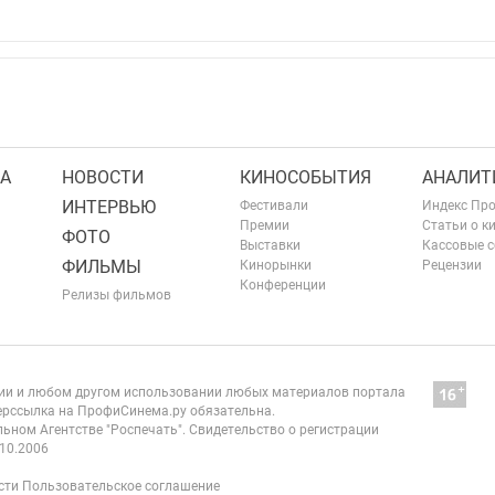
А
НОВОСТИ
КИНОСОБЫТИЯ
АНАЛИТ
ИНТЕРВЬЮ
Фестивали
Индекс Пр
Премии
Статьи о к
ФОТО
Выставки
Кассовые 
ФИЛЬМЫ
Кинорынки
Рецензии
Конференции
Релизы фильмов
нии и любом другом использовании любых материалов портала
рссылка на ПрофиСинема.ру обязательна.
ьном Агентстве "Роспечать". Свидетельство о регистрации
10.2006
сти
Пользовательское соглашение