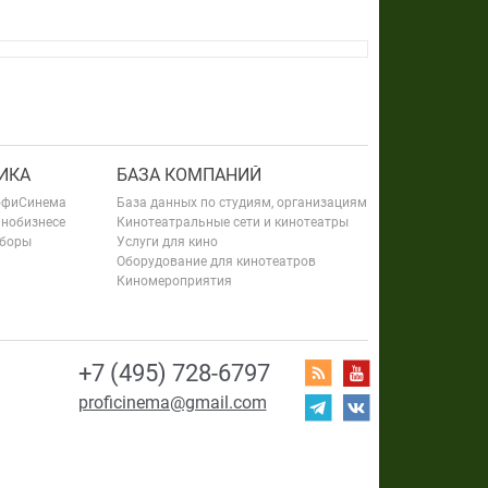
ИКА
БАЗА КОМПАНИЙ
офиСинема
База данных по студиям, организациям
инобизнесе
Кинотеатральные сети и кинотеатры
сборы
Услуги для кино
Оборудование для кинотеатров
Киномероприятия
+7 (495) 728-6797
proficinema@gmail.com