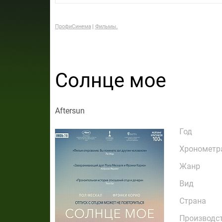
ПрофиСинема
Фильмы.
Солнце мое
Aftersun
Год
Хронометр
Жанр
Вид
Страна
Производс