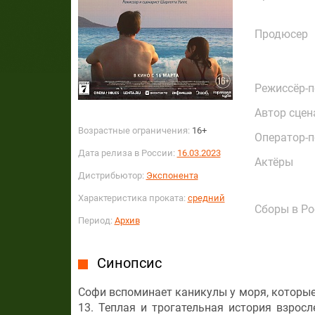
Продюсер
Режиссёр-
Автор сцен
Возрастные ограничения:
16+
Оператор-
Дата релиза в России:
16.03.2023
Актёры
Дистрибьютор:
Экспонента
Характеристика проката:
средний
Сборы в Ро
Период:
Архив
Синопсис
Софи вспоминает каникулы у моря, которые
13. Теплая и трогательная история взрос