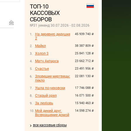
ТОП-10
КАССОВЫХ
СБОРОВ
№31 уикенд 30.07.2026 - 02.08.2026
На деревню дедушке
45 939 740
руб.
2
Майкл
38 387 809
руб.
Холоп 3
25 841 128
руб.
Матч Акпарса
23 662 712
руб.
Счастье
23 491 956
руб.
Зловещие мертвецы:
22 081 130
руб.
пекло
Ушла по-чеховски
17 746 088
руб.
Старый орел
16 071 500
руб.
За любовь
15 940 463
руб.
Мой дикий друг.
14 598 274
руб.
Возвращение домой
все кассовые сборы