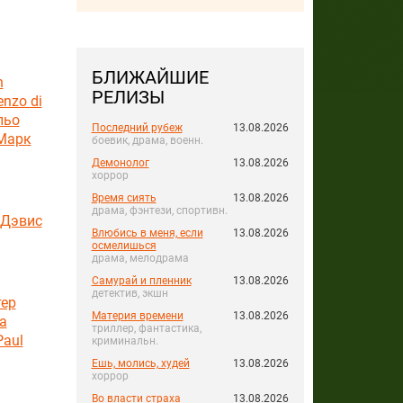
БЛИЖАЙШИЕ
n
РЕЛИЗЫ
nzo di
льо
Последний рубеж
13.08.2026
Марк
боевик, драма, военн.
Демонолог
13.08.2026
хоррор
Время сиять
13.08.2026
драма, фэнтези, спортивн.
 Дэвис
Влюбись в меня, если
13.08.2026
осмелишься
драма, мелодрама
Самурай и пленник
13.08.2026
детектив, экшн
ер
Материя времени
13.08.2026
а
триллер, фантастика,
Paul
криминальн.
Ешь, молись, худей
13.08.2026
хоррор
Во власти страха
13.08.2026