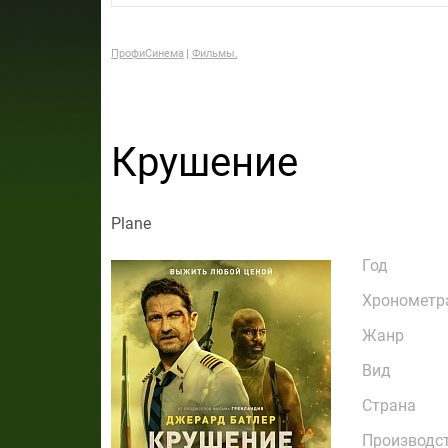
ПрофиСинема
Фильмы.
Крушение
Plane
Год
Хронометр
Жанр
Вид
Страна
Производс