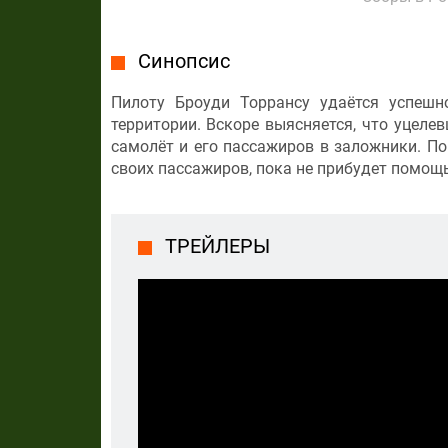
Синопсис
Пилоту Броуди Торрансу удаётся успеш
территории. Вскоре выясняется, что уцел
самолёт и его пассажиров в заложники. П
своих пассажиров, пока не прибудет помощь
ТРЕЙЛЕРЫ