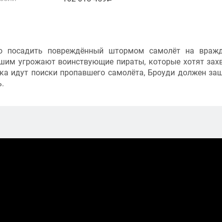
но посадить повреждённый штормом самолёт на враж
евшим угрожают воинствующие пираты, которые хотят зах
ока идут поиски пропавшего самолёта, Броуди должен за
.