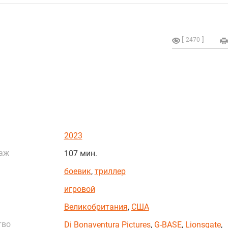
2470
2023
аж
107 мин.
боевик
,
триллер
игровой
Великобритания
,
США
тво
Di Bonaventura Pictures
,
G-BASE
,
Lionsgate
,