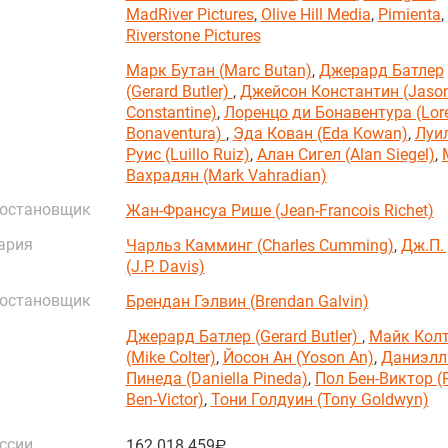
MadRiver Pictures
,
Olive Hill Media
,
Pimienta
,
Riverstone Pictures
Марк Бутан (Marc Butan)
,
Джерард Батлер
(Gerard Butler)
,
Джейсон Константин (Jaso
Constantine)
,
Лоренцо ди Бонавентура (Lore
Bonaventura)
,
Эда Кован (Eda Kowan)
,
Луи
Руис (Luillo Ruiz)
,
Алан Сигел (Alan Siegel)
,
Вахрадян (Mark Vahradian)
постановщик
Жан-Франсуа Рише (Jean-Francois Richet)
ария
Чарльз Камминг (Charles Cumming)
,
Дж.П.
(J.P. Davis)
постановщик
Брендан Гэлвин (Brendan Galvin)
Джерард Батлер (Gerard Butler)
,
Майк Колт
(Mike Colter)
,
Йосон Ан (Yoson An)
,
Даниэлл
Пинеда (Daniella Pineda)
,
Пол Бен-Виктор (
Ben-Victor)
,
Тони Голдуин (Tony Goldwyn)
ссии
162 018 459
руб.