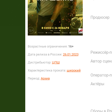
Продюсер
Возрастные ограничения:
16+
Режиссёр-
Дата релиза в России:
26.01.2023
Автор сцен
Дистрибьютор:
ЦПШ
Характеристика проката:
широкий
Оператор-
Период:
Архив
Актёры
Сборы в Ро