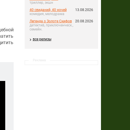
триллер, экшн
40 свиданий, 40 ночей
13.08.2026
комедия, мелодрама
Легенда о Золоте Скифов
20.08.2026
детектив, приключенческ.,
дебной
семейн.
ватить
все релизы
щитить
Реклама