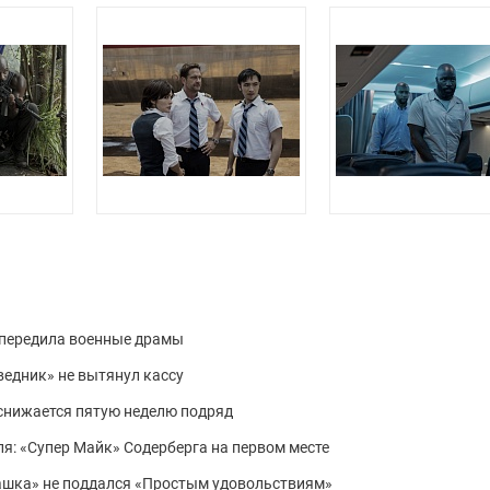
 опередила военные драмы
ведник» не вытянул кассу
а снижается пятую неделю подряд
ля: «Супер Майк» Содерберга на первом месте
урашка» не поддался «Простым удовольствиям»