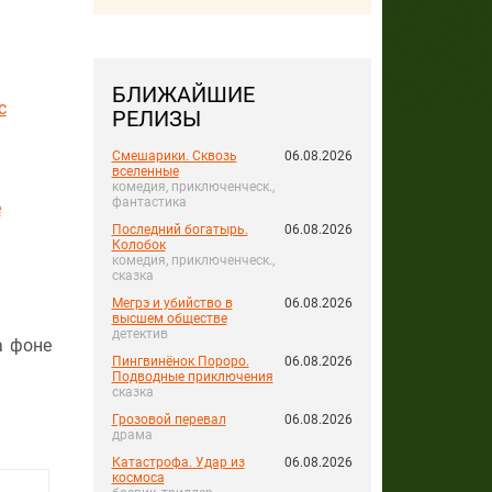
БЛИЖАЙШИЕ
с
РЕЛИЗЫ
Смешарики. Сквозь
06.08.2026
вселенные
комедия, приключенческ.,
фантастика
е
Последний богатырь.
06.08.2026
Колобок
комедия, приключенческ.,
сказка
Мегрэ и убийство в
06.08.2026
высшем обществе
детектив
а фоне
Пингвинёнок Пороро.
06.08.2026
Подводные приключения
сказка
Грозовой перевал
06.08.2026
драма
Катастрофа. Удар из
06.08.2026
космоса