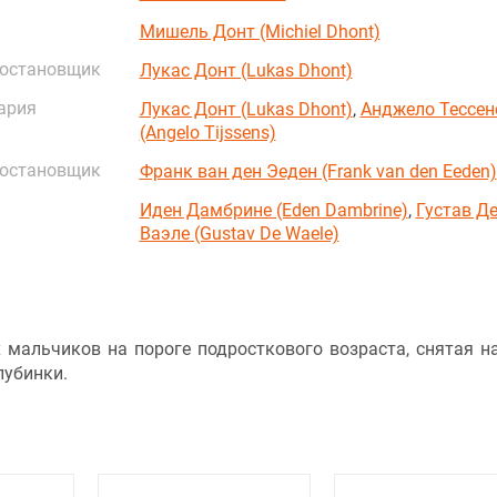
Мишель Донт (Michiel Dhont)
постановщик
Лукас Донт (Lukas Dhont)
ария
Лукас Донт (Lukas Dhont)
,
Анджело Тессен
(Angelo Tijssens)
постановщик
Франк ван ден Эеден (Frank van den Eeden)
Иден Дамбрине (Eden Dambrine)
,
Густав Д
Ваэле (Gustav De Waele)
 мальчиков на пороге подросткового возраста, снятая н
лубинки.