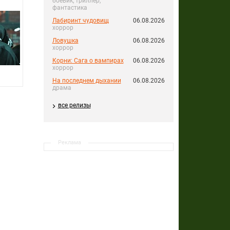
боевик, триллер,
фантастика
Лабиринт чудовищ
06.08.2026
хоррор
Ловушка
06.08.2026
хоррор
Корни: Сага о вампирах
06.08.2026
хоррор
На последнем дыхании
06.08.2026
драма
все релизы
Реклама