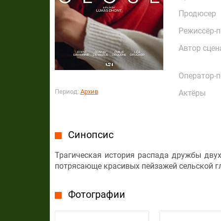
Продюсер
Режиссёр-
Автор сцен
Оператор-
Период:
Архив
Актёры
Синопсис
Трагическая история распада дружбы двух
потрясающе красивых пейзажей сельской г
Фотографии