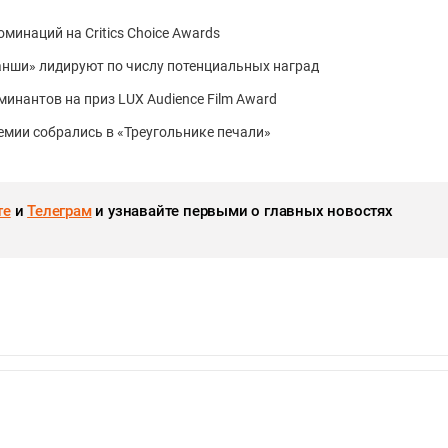
оминаций на Critics Choice Awards
анши» лидируют по числу потенциальных наград
инантов на приз LUX Audience Film Award
емии собрались в «Треугольнике печали»
те
и
Телеграм
и узнавайте первыми о главных новостях