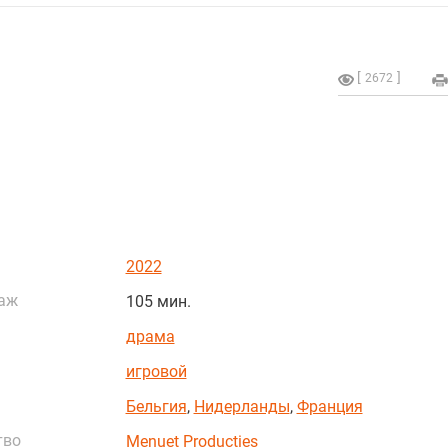
2672
2022
аж
105 мин.
драма
игровой
Бельгия
,
Нидерланды
,
Франция
тво
Menuet Producties