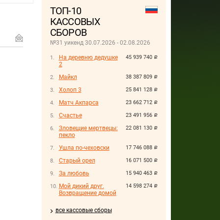
ТОП-10
КАССОВЫХ
СБОРОВ
№31 уикенд 30.07.2026 - 02.08.2026
На деревню дедушке
45 939 740
руб.
2
Майкл
38 387 809
руб.
Холоп 3
25 841 128
руб.
Матч Акпарса
23 662 712
руб.
Счастье
23 491 956
руб.
Зловещие мертвецы:
22 081 130
руб.
пекло
Ушла по-чеховски
17 746 088
руб.
Старый орел
16 071 500
руб.
За любовь
15 940 463
руб.
Мой дикий друг.
14 598 274
руб.
Возвращение домой
все кассовые сборы