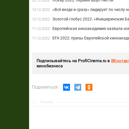
Оскар 2022: первые шорт-листы
22.12.2022
«Всё везде и сразу» лидирует по числу н
15.12.2022
Золотой глобус 2022: «Инишеринские Б
12.12.2022
Европейская киноакадемия назвала ном
11.12.2022
EFA 2022: призы Европейской киноакад
11.12.2022
Подписывайтесь на ProfiCinema.ru в
ВКонтак
кинобизнеса
Поделиться:
Реклама