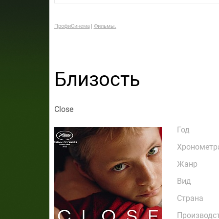
ПрофиСинема
Фильмы.
Близость
Close
Год
Хронометр
Жанр
Вид
Страна
Производс