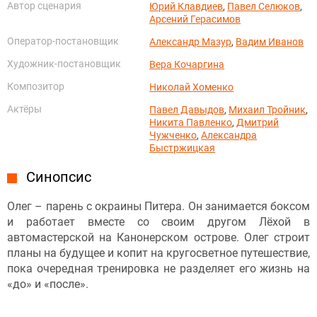
Автор сценария
Юрий Клавдиев
,
Павел Селюков
,
Арсений Герасимов
Оператор-постановщик
Александр Мазур
,
Вадим Иванов
Художник-постановщик
Вера Кочаргина
Композитор
Николай Хоменко
Актёры
Павел Давыдов
,
Михаил Тройник
,
Никита Павленко
,
Дмитрий
Чужченко
,
Александра
Быстржицкая
Синопсис
Олег – парень с окраины Питера. Он занимается боксом
и работает вместе со своим другом Лёхой в
автомастерской на Канонерском острове. Олег строит
планы на будущее и копит на кругосветное путешествие,
пока очередная тренировка не разделяет его жизнь на
«до» и «после».