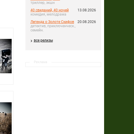
триллер, экшн
40 свиданий, 40 ночей
13.08.2026
комедия, мелодрама
Легенда о Золоте Скифов
20.08.2026
детектив, приключенческ.,
семейн.
все релизы
Реклама