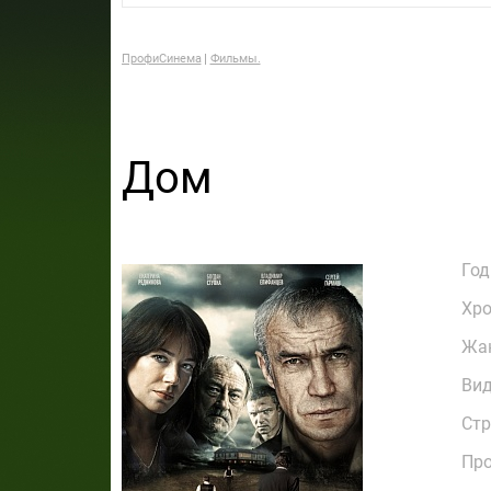
ПрофиСинема
Фильмы.
Дом
Год
Хр
Жа
Ви
Стр
Про