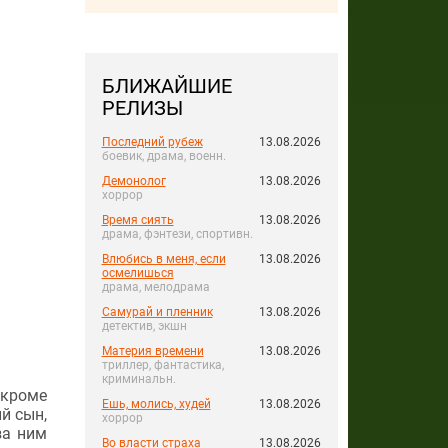
БЛИЖАЙШИЕ
РЕЛИЗЫ
Последний рубеж
13.08.2026
боевик, драма, военн.
Демонолог
13.08.2026
хоррор
Время сиять
13.08.2026
драма, фэнтези, спортивн.
Влюбись в меня, если
13.08.2026
осмелишься
драма, мелодрама
Самурай и пленник
13.08.2026
детектив, экшн
Материя времени
13.08.2026
триллер, фантастика,
криминальн.
 кроме
Ешь, молись, худей
13.08.2026
й сын,
хоррор
за ним
Во власти страха
13.08.2026