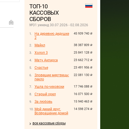
ТОП-10
КАССОВЫХ
СБОРОВ
№31 уикенд 30.07.2026 - 02.08.2026
На деревню дедушке
45 939 740
руб.
2
Майкл
38 387 809
руб.
Холоп 3
25 841 128
руб.
Матч Акпарса
23 662 712
руб.
Счастье
23 491 956
руб.
Зловещие мертвецы:
22 081 130
руб.
пекло
Ушла по-чеховски
17 746 088
руб.
Старый орел
16 071 500
руб.
За любовь
15 940 463
руб.
Мой дикий друг.
14 598 274
руб.
Возвращение домой
все кассовые сборы