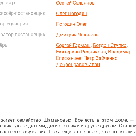
одюсер
Сергей Сельянов
иссёр-постановщик
Олег Погодин
ор сценария
Погодин Олег
ратор-постановщик
Дмитрий Яшонков
ёры
Сергей Гармаш
,
Богдан Ступка
,
Екатерина Редникова
,
Владимир
Епифанцев
,
Петр Зайченко
,
Добронравов Иван
, живёт семейство Шамановых. Всё есть в этом доме, —
ликтуют с детьми, дети с отцами и друг с другом. Старши
-летнего отсутствия. Пока еще он не знает, что по пятам 