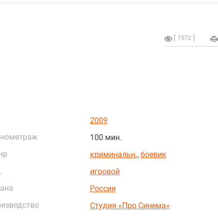
7572
2009
онометраж
100 мин.
нр
криминальн.
,
боевик
д
игровой
ана
Россия
изводство
Студия «Про Синема»