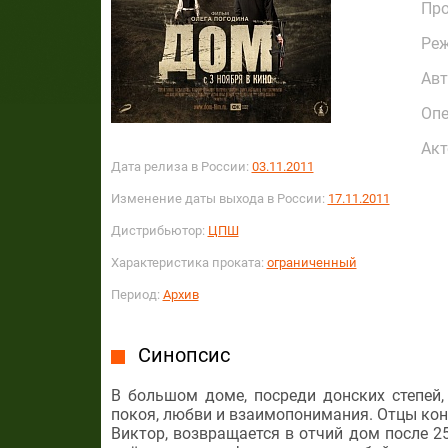
Пр
Реж
Авт
Опе
Акт
Дата релиза в России:
03.11.2011
Изменение даты выхода в России:
17.11.2011
Дистрибьютор:
ЦПШ
Характеристика проката:
ограниченный
Период:
Архив
Синопсис
В большом доме, посреди донских степей
покоя, любви и взаимопонимания. Отцы конф
Виктор, возвращается в отчий дом после 25