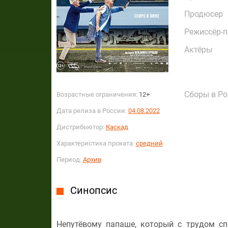
Продюсер
Режиссёр-
Актёры
Сборы в Ро
Возрастные ограничения:
12+
Дата релиза в России:
04.08.2022
Дистрибьютор:
Каскад
Характеристика проката:
средний
Период:
Архив
Синопсис
Непутёвому папаше, который с трудом сп