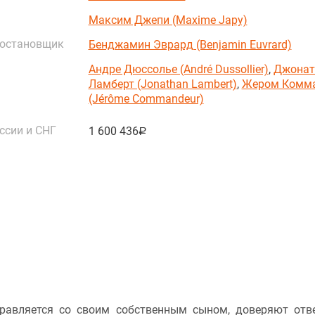
Максим Джепи (Maxime Japy)
постановщик
Бенджамин Эврард (Benjamin Euvrard)
Андре Дюссолье (André Dussollier)
,
Джонат
Ламберт (Jonathan Lambert)
,
Жером Комм
(Jérôme Commandeur)
ссии и СНГ
1 600 436
руб.
равляется со своим собственным сыном, доверяют отв