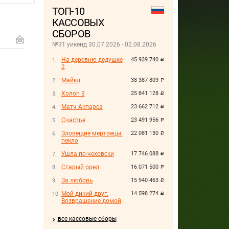
ТОП-10
КАССОВЫХ
СБОРОВ
№31 уикенд 30.07.2026 - 02.08.2026
На деревню дедушке
45 939 740
руб.
2
Майкл
38 387 809
руб.
Холоп 3
25 841 128
руб.
Матч Акпарса
23 662 712
руб.
Счастье
23 491 956
руб.
Зловещие мертвецы:
22 081 130
руб.
пекло
Ушла по-чеховски
17 746 088
руб.
Старый орел
16 071 500
руб.
За любовь
15 940 463
руб.
Мой дикий друг.
14 598 274
руб.
Возвращение домой
все кассовые сборы