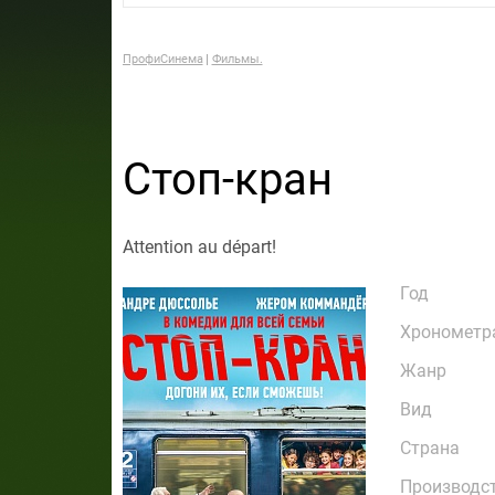
ПрофиСинема
Фильмы.
Стоп-кран
Attention au départ!
Год
Хронометр
Жанр
Вид
Страна
Производс