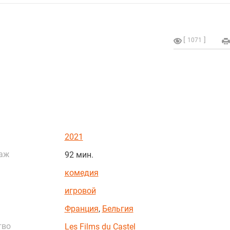
1071
2021
аж
92 мин.
комедия
игровой
Франция
,
Бельгия
тво
Les Films du Castel