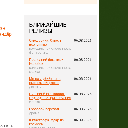
БЛИЖАЙШИЕ
ан
РЕЛИЗЫ
андёр
Смешарики. Сквозь
06.08.2026
вселенные
комедия, приключенческ.,
фантастика
Последний богатырь.
06.08.2026
Колобок
комедия, приключенческ.,
сказка
Мегрэ и убийство в
06.08.2026
высшем обществе
детектив
Пингвинёнок Пороро.
06.08.2026
Подводные приключения
сказка
Грозовой перевал
06.08.2026
драма
Катастрофа. Удар из
06.08.2026
космоса
езти в