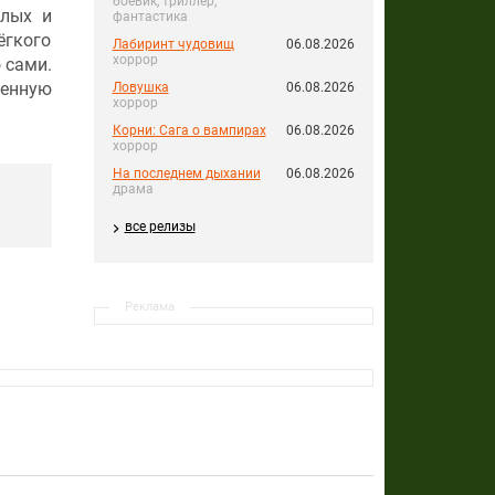
боевик, триллер,
слых и
фантастика
ёгкого
Лабиринт чудовищ
06.08.2026
хоррор
 сами.
венную
Ловушка
06.08.2026
хоррор
Корни: Сага о вампирах
06.08.2026
хоррор
На последнем дыхании
06.08.2026
драма
все релизы
Реклама