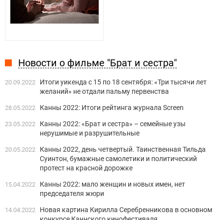
Новости о фильме "Брат и сестра"
Итоги уикенда с 15 по 18 сентября: «Три тысячи лет
20.09.2022
желаний» не отдали пальму первенства
Канны 2022: Итоги рейтинга журнала Screen
28.05.2022
Канны 2022: «Брат и сестра» – семейные узы
23.05.2022
нерушимые и разрушительные
Канны 2022, день четвертый. Таинственная Тильда
20.05.2022
Суинтон, бумажные самолетики и политический
протест на красной дорожке
Канны 2022: мало женщин и новых имен, нет
15.04.2022
председателя жюри
Новая картина Кирилла Серебренникова в основном
14.04.2022
конкурсе Каннского кинофестиваля