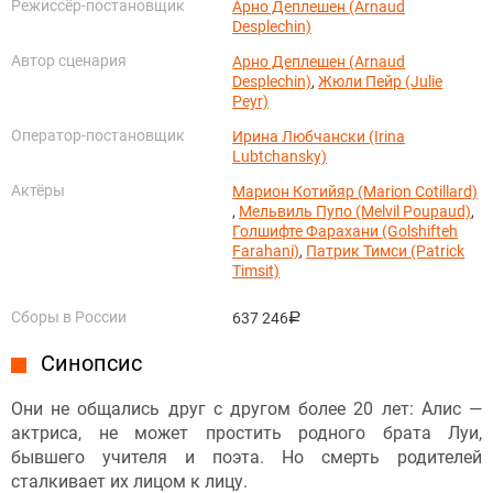
Режиссёр-постановщик
Арно Деплешен (Arnaud
Desplechin)
Автор сценария
Арно Деплешен (Arnaud
Desplechin)
,
Жюли Пейр (Julie
Peyr)
Оператор-постановщик
Ирина Любчански (Irina
Lubtchansky)
Актёры
Марион Котийяр (Marion Cotillard)
,
Мельвиль Пупо (Melvil Poupaud)
,
Голшифте Фарахани (Golshifteh
Farahani)
,
Патрик Тимси (Patrick
Timsit)
Сборы в России
637 246
руб.
Синопсис
Они не общались друг с другом более 20 лет: Алис —
актриса, не может простить родного брата Луи,
бывшего учителя и поэта. Но смерть родителей
сталкивает их лицом к лицу.