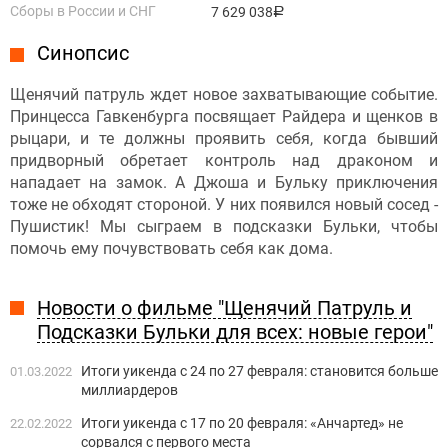
Сборы в России и СНГ
7 629 038
руб.
Синопсис
Щенячий патруль ждет новое захватывающие событие.
Принцесса Гавкенбурга посвящает Райдера и щенков в
рыцари, и те должны проявить себя, когда бывший
придворный обретает контроль над драконом и
нападает на замок. А Джоша и Бульку приключения
тоже не обходят стороной. У них появился новый сосед -
Пушистик! Мы сыграем в подсказки Бульки, чтобы
помочь ему почувствовать себя как дома.
Новости о фильме "Щенячий Патруль и
Подсказки Бульки для всех: новые герои"
Итоги уикенда с 24 по 27 февраля: становится больше
01.03.2022
миллиардеров
Итоги уикенда с 17 по 20 февраля: «Анчартед» не
22.02.2022
сорвался с первого места