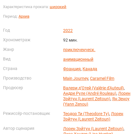
Характеристика проката:
широкий
Период:
Архив
Год
2022
Хронометраж
92 мин.
Жанр
приключенческ.
Вид
анимационный
Страна
Франция
,
Канада
Производство
Main Journey
,
Caramel Film
Продюсер
Валери д’Отей (Valérie d'Auteuil)
,
Андре Руле (André Rouleau)
,
Лорен
Зэйтун (Laurent Zeitoun)
,
Ян Зеноу
(Yann Zenou)
Режиссёр-постановщик
Теодор Ти (Theodore Ty)
,
Лорен
Зэйтун (Laurent Zeitoun)
Автор сценария
Лорен Зэйтун (Laurent Zeitoun)
,
Лиза Хантер (Lisa Hunter)
,