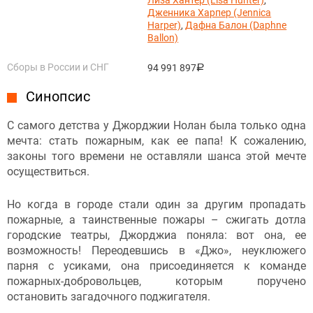
Дженника Харпер (Jennica
Harper)
,
Дафна Балон (Daphne
Ballon)
Сборы в России и СНГ
94 991 897
руб.
Синопсис
С самого детства у Джорджии Нолан была только одна
мечта: стать пожарным, как ее папа! К сожалению,
законы того времени не оставляли шанса этой мечте
осуществиться.
Но когда в городе стали один за другим пропадать
пожарные, а таинственные пожары – сжигать дотла
городские театры, Джорджиа поняла: вот она, ее
возможность! Переодевшись в «Джо», неуклюжего
парня с усиками, она присоединяется к команде
пожарных-добровольцев, которым поручено
остановить загадочного поджигателя.