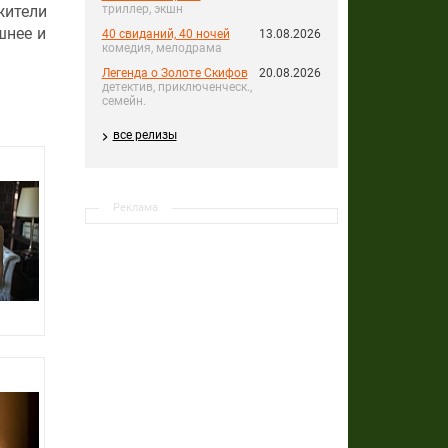
жители
триллер, экшн
шнее и
40 свиданий, 40 ночей
13.08.2026
комедия, мелодрама
Легенда о Золоте Скифов
20.08.2026
детектив, приключенческ.,
семейн.
все релизы
Реклама