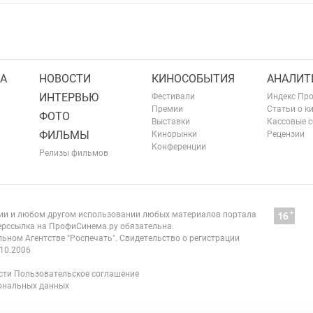
А
НОВОСТИ
КИНОСОБЫТИЯ
АНАЛИТ
ИНТЕРВЬЮ
Фестивали
Индекс Пр
Премии
Статьи о к
ФОТО
Выставки
Кассовые 
ФИЛЬМЫ
Кинорынки
Рецензии
Конференции
Релизы фильмов
нии и любом другом использовании любых материалов портала
рссылка на ПрофиСинема.ру обязательна.
ьном Агентстве "Роспечать". Свидетельство о регистрации
10.2006
сти
Пользовательское соглашение
сональных данных