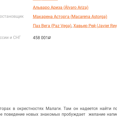
Альваро Ариза (Álvaro Ariza)
постановщик
Макарена Асторга (Macarena Astorga)
Паз Вега (Paz Vega)
,
Хавьер Рей (Javier Rey
ссии и СНГ
458 001
руб.
горах в окрестностях Малаги. Там он надеется найти п
ое поведение новых знакомых пробуждает желание напи