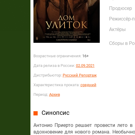
Продюсер
Режиссёр-
Актёры
Сборы в Ро
Возрастные ограничения:
16+
Дата релиза в России:
02.09.2021
Дистрибьютор:
Русский Репортаж
Характеристика проката:
средний
Период:
Архив
Синопсис
Антонио Приерто решает провести лето в 
вдохновение для нового романа. Необычн