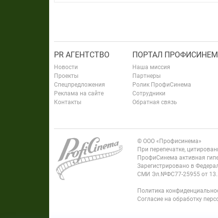
PR АГЕНТСТВО
ПОРТАЛ ПРОФИСИНЕМ
Новости
Наша миссия
Проекты
Партнеры
Спецпредложения
Ролик ПрофиСинема
Реклама на сайте
Сотрудники
Контакты
Обратная связь
© ООО «Профисинема»
При перепечатке, цитирова
ПрофиСинема активная гипе
Зарегистрировано в Федерал
СМИ Эл.№ФС77-25955 от 13.
Политика конфиденциально
Согласие на обработку пер