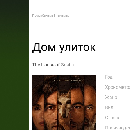
ПрофиСинема
Фильмы.
Дом улиток
The House of Snails
Год
Хронометр
Жанр
Вид
Страна
Производс