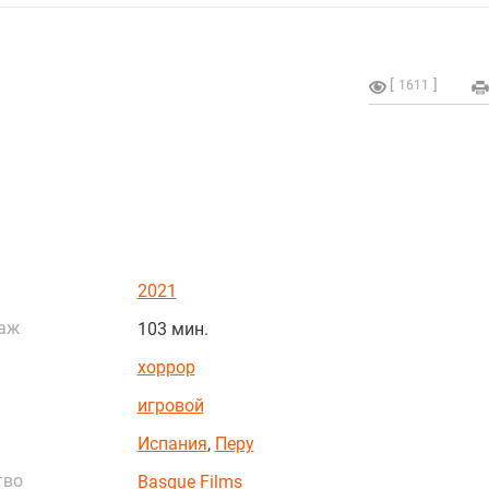
1611
2021
аж
103 мин.
хоррор
игровой
Испания
,
Перу
тво
Basque Films