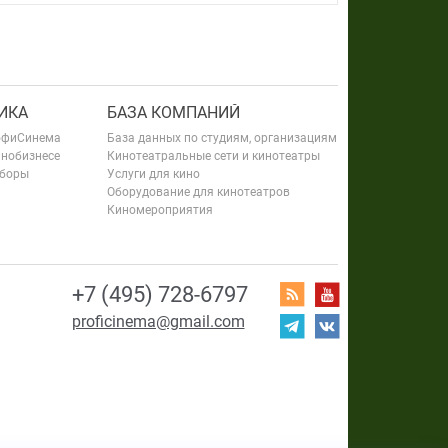
ИКА
БАЗА КОМПАНИЙ
офиСинема
База данных по студиям, организациям
инобизнесе
Кинотеатральные сети и кинотеатры
сборы
Услуги для кино
Оборудование для кинотеатров
Киномероприятия
+7 (495) 728-6797
proficinema@gmail.com