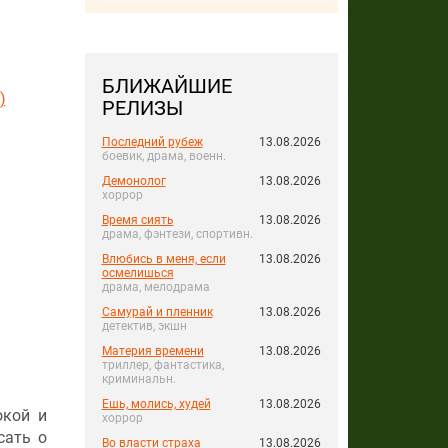
БЛИЖАЙШИЕ
)
РЕЛИЗЫ
Последний рубеж
13.08.2026
боевик, драма, военн.
Демонолог
13.08.2026
хоррор
Время сиять
13.08.2026
драма, фэнтези, спортивн.
Влюбись в меня, если
13.08.2026
осмелишься
драма, мелодрама
Самурай и пленник
13.08.2026
детектив, экшн
Материя времени
13.08.2026
триллер, фантастика,
криминальн.
Ешь, молись, худей
13.08.2026
окой и
хоррор
сать о
Во власти страха
13.08.2026