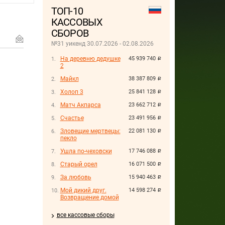
ТОП-10
КАССОВЫХ
СБОРОВ
№31 уикенд 30.07.2026 - 02.08.2026
На деревню дедушке
45 939 740
руб.
2
Майкл
38 387 809
руб.
Холоп 3
25 841 128
руб.
Матч Акпарса
23 662 712
руб.
Счастье
23 491 956
руб.
Зловещие мертвецы:
22 081 130
руб.
пекло
Ушла по-чеховски
17 746 088
руб.
Старый орел
16 071 500
руб.
За любовь
15 940 463
руб.
Мой дикий друг.
14 598 274
руб.
Возвращение домой
все кассовые сборы