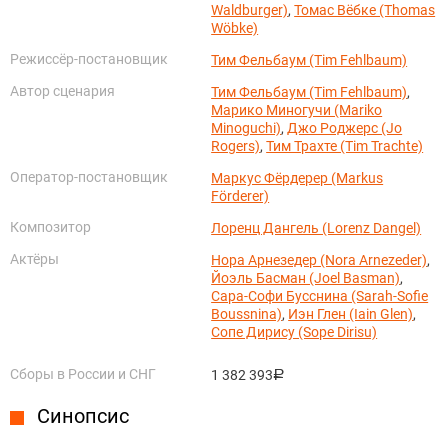
Waldburger)
,
Томас Вёбке (Thomas
Wöbke)
Режиссёр-постановщик
Тим Фельбаум (Tim Fehlbaum)
Автор сценария
Тим Фельбаум (Tim Fehlbaum)
,
Марико Миногучи (Mariko
Minoguchi)
,
Джо Роджерс (Jo
Rogers)
,
Тим Трахте (Tim Trachte)
Оператор-постановщик
Маркус Фёрдерер (Markus
Förderer)
Композитор
Лоренц Дангель (Lorenz Dangel)
Актёры
Нора Арнезедер (Nora Arnezeder)
,
Йоэль Басман (Joel Basman)
,
Сара-Софи Бусснина (Sarah-Sofie
Boussnina)
,
Иэн Глен (Iain Glen)
,
Сопе Дирису (Sope Dirisu)
Сборы в России и СНГ
1 382 393
руб.
Синопсис