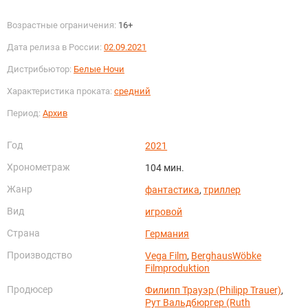
Возрастные ограничения:
16+
Дата релиза в России:
02.09.2021
Дистрибьютор:
Белые Ночи
Характеристика проката:
средний
Период:
Архив
Год
2021
Хронометраж
104 мин.
Жанр
фантастика
,
триллер
Вид
игровой
Страна
Германия
Производство
Vega Film
,
BerghausWöbke
Filmproduktion
Продюсер
Филипп Трауэр (Philipp Trauer)
,
Рут Вальдбюргер (Ruth