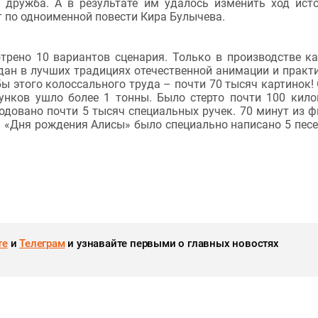
я дружба. А в результате им удалось изменить ход ист
т по одноименной повести Кира Булычева.
трено 10 вариантов сценария. Только в производстве к
дан в лучших традициях отечественной анимации и практ
ы этого колоссального труда – почти 70 тысяч картинок!
сунков ушло более 1 тонны. Было стерто почти
100 кил
ходовано почти 5 тысяч специальных ручек. 70 минут из 
 «Дня рождения Алисы» было специально написано 5 песе
те
и
Телеграм
и узнавайте первыми о главных новостях