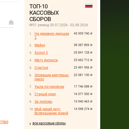
ТОП-10
КАССОВЫХ
СБОРОВ
№31 уикенд 30.07.2026 - 02.08.2026
На деревню дедушке
45 939 740
руб.
2
Майкл
38 387 809
руб.
Холоп 3
25 841 128
руб.
Матч Акпарса
23 662 712
руб.
Счастье
23 491 956
руб.
Зловещие мертвецы:
22 081 130
руб.
пекло
Ушла по-чеховски
17 746 088
руб.
Старый орел
16 071 500
руб.
За любовь
15 940 463
руб.
Мой дикий друг.
14 598 274
руб.
Возвращение домой
ство
все кассовые сборы