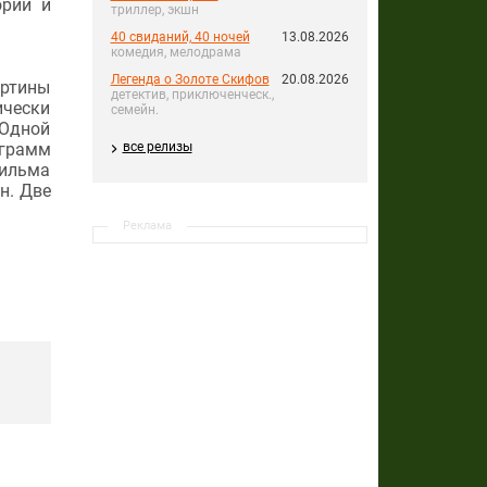
ории и
триллер, экшн
40 свиданий, 40 ночей
13.08.2026
комедия, мелодрама
Легенда о Золоте Скифов
20.08.2026
артины
детектив, приключенческ.,
ически
семейн.
 Одной
ограмм
все релизы
фильма
н. Две
Реклама