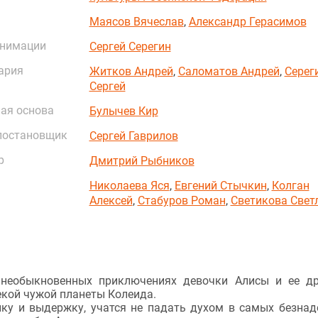
Маясов Вячеслав
,
Александр Герасимов
анимации
Сергей Серегин
ария
Житков Андрей
,
Саломатов Андрей
,
Серег
Сергей
ая основа
Булычев Кир
постановщик
Сергей Гаврилов
р
Дмитрий Рыбников
Николаева Яся
,
Евгений Стычкин
,
Колган
Алексей
,
Стабуров Роман
,
Светикова Свет
 необыкновенных приключениях девочки Алисы и ее д
екой чужой планеты Колеида.
лку и выдержку, учатся не падать духом в самых безна