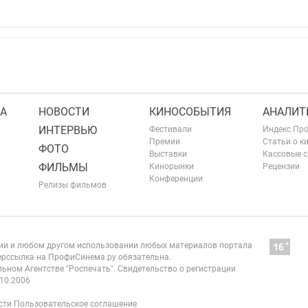
А
НОВОСТИ
КИНОСОБЫТИЯ
АНАЛИТ
ИНТЕРВЬЮ
Фестивали
Индекс Пр
Премии
Статьи о к
ФОТО
Выставки
Кассовые 
ФИЛЬМЫ
Кинорынки
Рецензии
Конференции
Релизы фильмов
нии и любом другом использовании любых материалов портала
рссылка на ПрофиСинема.ру обязательна.
ьном Агентстве "Роспечать". Свидетельство о регистрации
10.2006
сти
Пользовательское соглашение