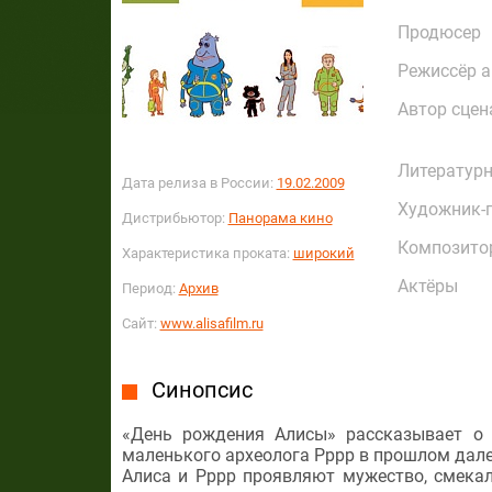
Продюсер
Режиссёр 
Автор сцен
Литературн
Дата релиза в России:
19.02.2009
Художник-
Дистрибьютор:
Панорама кино
Композито
Характеристика проката:
широкий
Актёры
Период:
Архив
Сайт:
www.alisafilm.ru
Синопсис
«День рождения Алисы» рассказывает о
маленького археолога Рррр в прошлом дал
Алиса и Рррр проявляют мужество, смека