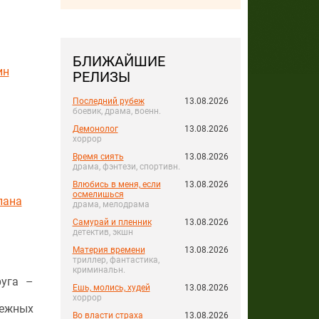
БЛИЖАЙШИЕ
ин
РЕЛИЗЫ
Последний рубеж
13.08.2026
боевик, драма, военн.
Демонолог
13.08.2026
хоррор
Время сиять
13.08.2026
драма, фэнтези, спортивн.
Влюбись в меня, если
13.08.2026
осмелишься
лана
драма, мелодрама
Самурай и пленник
13.08.2026
детектив, экшн
Материя времени
13.08.2026
триллер, фантастика,
криминальн.
руга –
Ешь, молись, худей
13.08.2026
хоррор
дежных
Во власти страха
13.08.2026