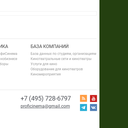
ИКА
БАЗА КОМПАНИЙ
офиСинема
База данных по студиям, организациям
инобизнесе
Кинотеатральные сети и кинотеатры
сборы
Услуги для кино
Оборудование для кинотеатров
Киномероприятия
+7 (495) 728-6797
proficinema@gmail.com