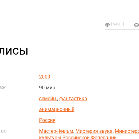
9481
Алисы
2009
аж
90 мин.
семейн.
,
фантастика
анимационный
Россия
тво
Мастер-Фильм
,
Мистерия звука
,
Министер
культуры Российской Федерации