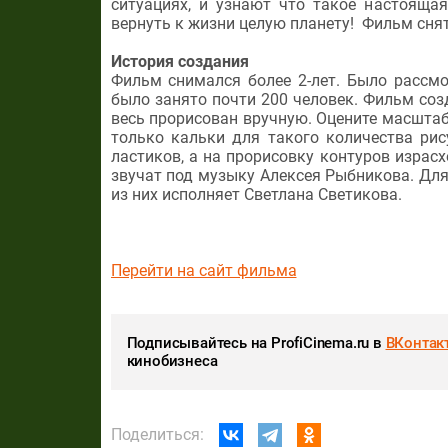
ситуациях, и узнают что такое настояща
вернуть к жизни целую планету! Фильм сня
История создания
Фильм снимался более 2-лет. Было рассмо
было занято почти 200 человек. Фильм соз
весь прорисован вручную. Оцените масштаб
только кальки для такого количества ри
ластиков, а на прорисовку контуров израс
звучат под музыку Алексея Рыбникова. Для
из них исполняет Светлана Светикова.
Перейти на сайт фильма
Подписывайтесь на ProfiCinema.ru в
ВКонтак
кинобизнеса
Поделиться: