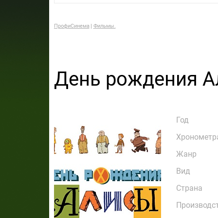
ПрофиСинема
Фильмы.
День рождения 
Год
Хронометр
Жанр
Вид
Страна
Производс