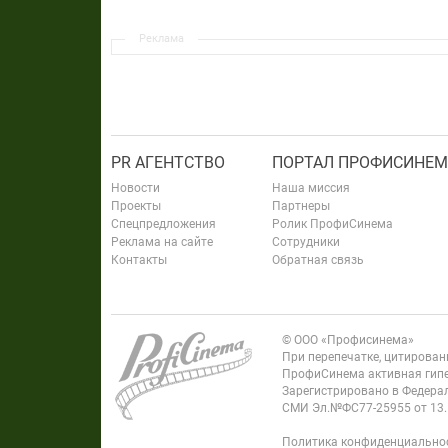
Реклама
PR АГЕНТСТВО
ПОРТАЛ ПРОФИСИНЕМ
Новости
Наша миссия
Проекты
Партнеры
Спецпредложения
Ролик ПрофиСинема
Реклама на сайте
Сотрудники
Контакты
Обратная связь
© ООО «Профисинема»
При перепечатке, цитирова
ПрофиСинема активная гипе
Зарегистрировано в Федерал
СМИ Эл.№ФС77-25955 от 13.
Политика конфиденциально