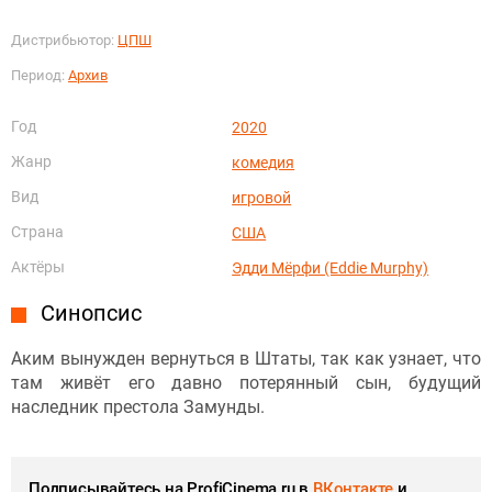
Дистрибьютор:
ЦПШ
Период:
Архив
Год
2020
Жанр
комедия
Вид
игровой
Страна
США
Актёры
Эдди Мёрфи (Eddie Murphy)
Синопсис
Аким вынужден вернуться в Штаты, так как узнает, что
там живёт его давно потерянный сын, будущий
наследник престола Замунды.
Подписывайтесь на ProfiCinema.ru в
ВКонтакте
и