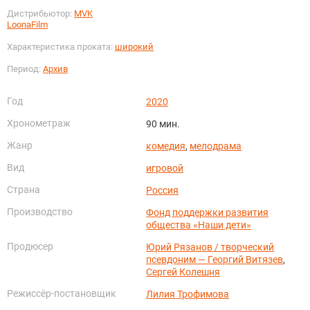
Дистрибьютор:
MVK
LoonaFilm
Характеристика проката:
широкий
Период:
Архив
Год
2020
Хронометраж
90 мин.
Жанр
комедия
,
мелодрама
Вид
игровой
Страна
Россия
Производство
Фонд поддержки развития
общества «Наши дети»
Продюсер
Юрий Рязанов / творческий
псевдоним — Георгий Витязев
,
Сергей Колешня
Режиссёр-постановщик
Лилия Трофимова