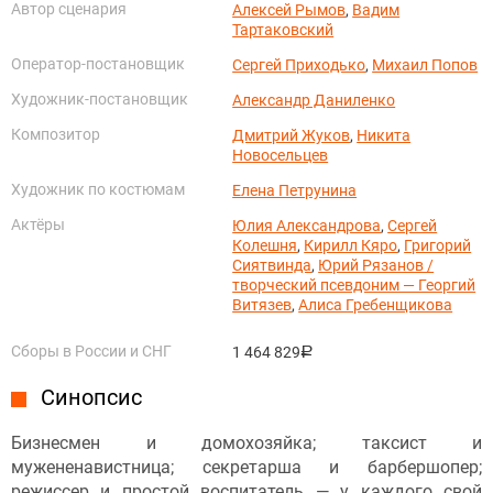
Автор сценария
Алексей Рымов
,
Вадим
Тартаковский
Оператор-постановщик
Сергей Приходько
,
Михаил Попов
Художник-постановщик
Александр Даниленко
Композитор
Дмитрий Жуков
,
Никита
Новосельцев
Художник по костюмам
Елена Петрунина
Актёры
Юлия Александрова
,
Сергей
Колешня
,
Кирилл Кяро
,
Григорий
Сиятвинда
,
Юрий Рязанов /
творческий псевдоним — Георгий
Витязев
,
Алиса Гребенщикова
Сборы в России и СНГ
1 464 829
руб.
Синопсис
Бизнесмен и домохозяйка; таксист и
мужененавистница; секретарша и барбершопер;
режиссер и простой воспитатель — у каждого свой