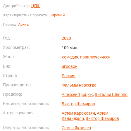
Дистрибьютор:
ЦПШ
Характеристика проката:
широкий
Период:
Архив
Год
2020
Хронометраж
109 мин.
Жанр
комедия
,
приключенческ.
Вид
игровой
Страна
Россия
Производство
Фильмы навсегда
Продюсер
Алексей Троцюк
,
Виталий Шляппо
Режиссёр-постановщик
Виктор Шамиров
Автор сценария
Артем Карокозян
,
Артем
Калайджян
,
Виктор Шамиров
Оператор-постановщик
Семен Яковлев