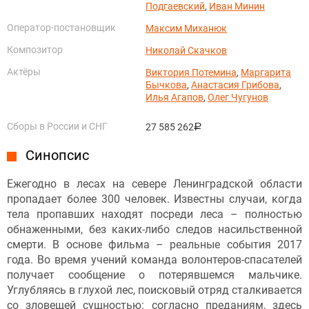
Подгаевский
,
Иван Минин
Оператор-постановщик
Максим Миханюк
Композитор
Николай Скачков
Актёры
Виктория Потемина
,
Маргарита
Бычкова
,
Анастасия Грибова
,
Илья Агапов
,
Олег Чугунов
Сборы в России и СНГ
27 585 262
руб.
Синопсис
Ежегодно в лесах на севере Ленинградской области
пропадает более 300 человек. Известны случаи, когда
тела пропавших находят посреди леса – полностью
обнаженными, без каких-либо следов насильственной
смерти. В основе фильма – реальные события 2017
года. Во время учений команда волонтеров-спасателей
получает сообщение о потерявшемся мальчике.
Углубляясь в глухой лес, поисковый отряд сталкивается
со зловещей сущностью: согласно преданиям, здесь