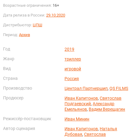
Возрастные ограничения:
16+
Дата релиза в России:
29.10.2020
Дистрибьютор:
ЦПШ
Период:
Архив
Год
2019
Жанр
триллер
Вид
игровой
Страна
Россия
Производство
Централ Партнершип
,
QS FILMS
Продюсер
Иван Капитонов
,
Святослав
Подгаевский
,
Александр
Емельянов
,
Вадим Верещагин
Режиссёр-постановщик
Иван Минин
Автор сценария
Иван Капитонов
,
Наталья
Дубовая
,
Святослав