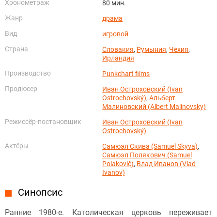
Хронометраж
80 мин.
Жанр
драма
Вид
игровой
Страна
Словакия
,
Румыния
,
Чехия
,
Ирландия
Производство
Punkchart films
Продюсер
Иван Остроховский (Ivan
Ostrochovský)
,
Альберт
Малиновский (Albert Malinovsky)
Режиссёр-постановщик
Иван Остроховский (Ivan
Ostrochovský)
Актёры
Самюэл Скива (Samuel Skyva)
,
Самюэл Полякович (Samuel
Polakovič)
,
Влад Иванов (Vlad
Ivanov)
Синопсис
Ранние 1980-е. Католическая церковь переживает