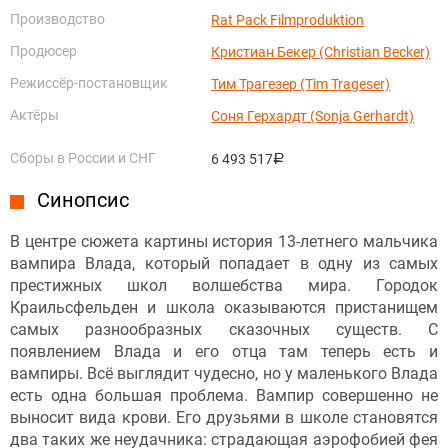
Производство
Rat Pack Filmproduktion
Продюсер
Кристиан Бекер (Christian Becker)
Режиссёр-постановщик
Тим Трагезер (Tim Trageser)
Актёры
Соня Герхардт (Sonja Gerhardt)
Сборы в России и СНГ
6 493 517
руб.
Синопсис
В центре сюжета картины история 13-летнего мальчика
вампира Влада, который попадает в одну из самых
престижных школ волшебства мира. Городок
Краильсфельден и школа оказываются пристанищем
самых разнообразных сказочных существ. С
появлением Влада и его отца там теперь есть и
вампиры. Всё выглядит чудесно, но у маленького Влада
есть одна большая проблема. Вампир совершенно не
выносит вида крови. Его друзьями в школе становятся
два таких же неудачника: страдающая аэрофобией фея