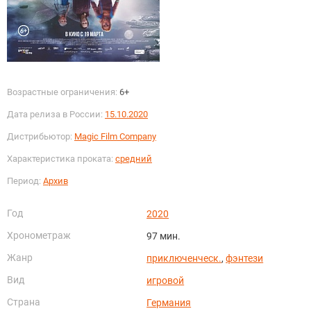
Возрастные ограничения:
6+
Дата релиза в России:
15.10.2020
Дистрибьютор:
Magic Film Company
Характеристика проката:
средний
Период:
Архив
Год
2020
Хронометраж
97 мин.
Жанр
приключенческ.
,
фэнтези
Вид
игровой
Страна
Германия