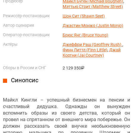
Продюсер
Майкл Буген (Michael Boughen)
,
Мэттью Стрит (Matthew Street)
Режиссёр-постановщик
Шон Сит (Shawn Seet)
Автор сценария
Джастин Монжо (Justin Monjo)
Оператор-постановщик
Брюс Янг (Bruce Young)
Актёры
Джеффри Раш (Geoffrey Rush)
,
Финн Литтл (Finn Little)
,
Джай
Кортни (Jai Courtney)
Сборы в России и СНГ
2 129 350
руб.
Синопсис
Майкл Кингли – успешный бизнесмен на пенсии и
счастливый дедушка. Однажды он вынужден
вспомнить образы из своего детства, который он
провел на спрятанном от внешнего мира побережье. Он
должен рассказать своей внучке необыкновенную
историю мальчика по прозвищу Штормик и