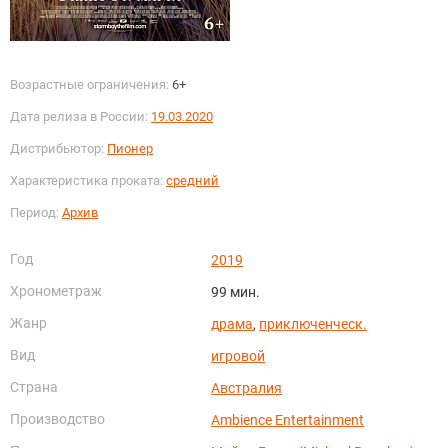
Возрастные ограничения:
6+
Дата релиза в России:
19.03.2020
Дистрибьютор:
Пионер
Характеристика проката:
средний
Период:
Архив
Год
2019
Хронометраж
99 мин.
Жанр
драма
,
приключенческ.
Вид
игровой
Страна
Австралия
Производство
Ambience Entertainment