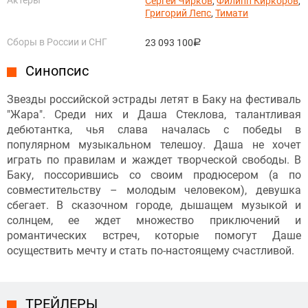
Сергей Чирков
,
Филипп Киркоров
,
Григорий Лепс
,
Тимати
Сборы в России и СНГ
23 093 100
руб.
Синопсис
Звезды российской эстрады летят в Баку на фестиваль
"Жара". Среди них и Даша Стеклова, талантливая
дебютантка, чья слава началась с победы в
популярном музыкальном телешоу. Даша не хочет
играть по правилам и жаждет творческой свободы. В
Баку, поссорившись со своим продюсером (а по
совместительству – молодым человеком), девушка
сбегает. В сказочном городе, дышащем музыкой и
солнцем, ее ждет множество приключений и
романтических встреч, которые помогут Даше
осуществить мечту и стать по-настоящему счастливой.
ТРЕЙЛЕРЫ