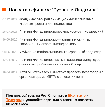
Новости о фильме "Руслан и Людмила"
Фонд кино отобрал анимационные и семейные
07.12.2022
игровые проекты для поддержки
Питчинг Фонда кино: классика, космос и Козловский
28.07.2021
Питчинг Фонда кино: молчаливые мужчины,
10.09.2020
любовницы и сказочные персонажи
У Wizart Animation сменился генеральный продюсер
23.06.2020
Питчинг Фонда кино. Часть 1: классики-супергерои,
12.04.2019
семейные проблемы и гипсовый Оскар
Катя Мцитуридзе: «Нам стоит провести переговоры с
10.04.2019
организаторами MIPTV о снижении цен»
Подписывайтесь на ProfiCinema.ru в
ВКонтакте
и
Телеграм
и узнавайте первыми о главных новостях
кинобизнеса