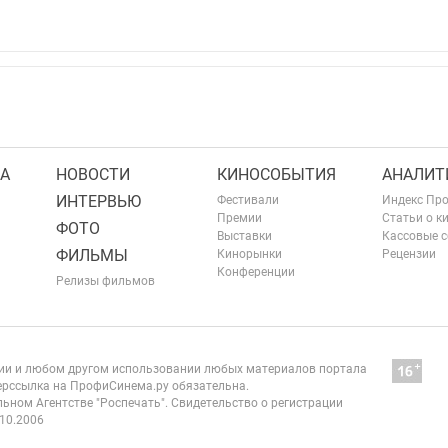
А
НОВОСТИ
КИНОСОБЫТИЯ
АНАЛИТ
ИНТЕРВЬЮ
Фестивали
Индекс Пр
Премии
Статьи о к
ФОТО
Выставки
Кассовые 
ФИЛЬМЫ
Кинорынки
Рецензии
Конференции
Релизы фильмов
нии и любом другом использовании любых материалов портала
рссылка на ПрофиСинема.ру обязательна.
ьном Агентстве "Роспечать". Свидетельство о регистрации
10.2006