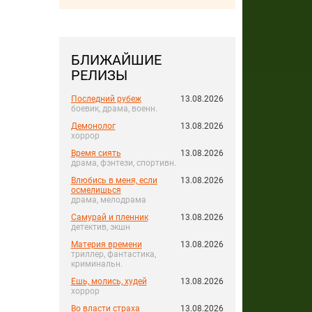
БЛИЖАЙШИЕ
РЕЛИЗЫ
Последний рубеж
13.08.2026
боевик, драма, военн.
Демонолог
13.08.2026
хоррор
Время сиять
13.08.2026
драма, фэнтези, спортивн.
Влюбись в меня, если
13.08.2026
осмелишься
драма, мелодрама
Самурай и пленник
13.08.2026
детектив, экшн
Материя времени
13.08.2026
триллер, фантастика,
криминальн.
Ешь, молись, худей
13.08.2026
хоррор
Во власти страха
13.08.2026