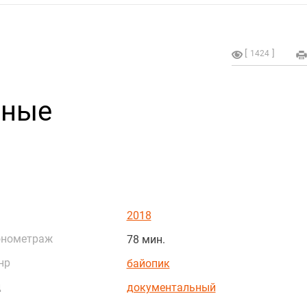
1424
чные
2018
онометраж
78 мин.
нр
байопик
д
документальный