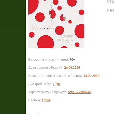
Стр
Реж
Возрастные ограничения:
16+
Дата релиза в России:
26.06.2025
Изменение даты выхода в России:
13.09.2018
Дистрибьютор:
ЦДК
Характеристика проката:
ограниченный
Период:
Архив