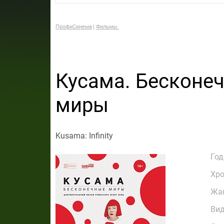
ПрофиСинема
Фильмы.
Кусама. Бесконе
миры
Kusama: Infinity
Год
Хр
Жа
Ви