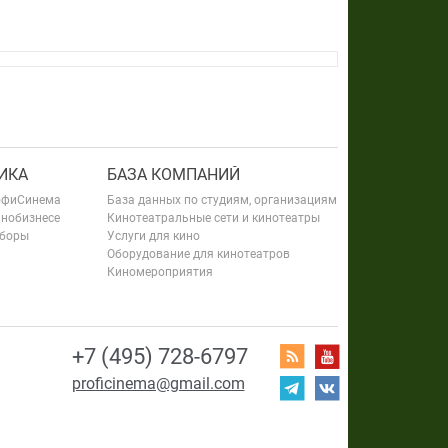
ИКА
БАЗА КОМПАНИЙ
офиСинема
База данных по студиям, организациям
инобизнесе
Кинотеатральные сети и кинотеатры
сборы
Услуги для кино
Оборудование для кинотеатров
Киномероприятия
+7 (495) 728-6797
proficinema@gmail.com