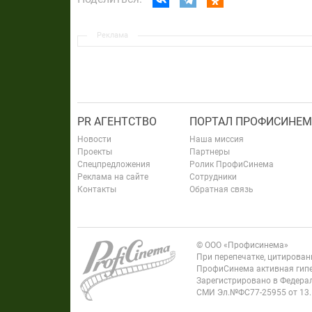
Реклама
PR АГЕНТСТВО
ПОРТАЛ ПРОФИСИНЕМ
Новости
Наша миссия
Проекты
Партнеры
Спецпредложения
Ролик ПрофиСинема
Реклама на сайте
Сотрудники
Контакты
Обратная связь
© ООО «Профисинема»
При перепечатке, цитирова
ПрофиСинема активная гипе
Зарегистрировано в Федерал
СМИ Эл.№ФС77-25955 от 13.