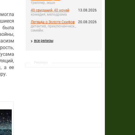
триллер, экшн
40 свиданий, 40 ночей
13.08.2026
смогла
комедия, мелодрама
вшиеся
Легенда о Золоте Скифов
20.08.2026
детектив, приключенческ.,
а была
семейн.
войны,
асизм
все релизы
рость,
Кусама
ляций,
Реклама
, а ее
ру.