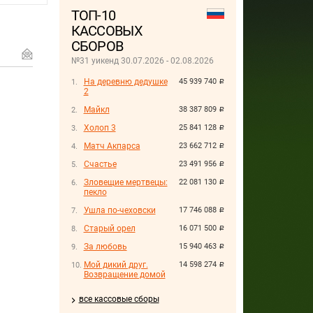
ТОП-10
КАССОВЫХ
СБОРОВ
№31 уикенд 30.07.2026 - 02.08.2026
На деревню дедушке
45 939 740
руб.
2
Майкл
38 387 809
руб.
Холоп 3
25 841 128
руб.
Матч Акпарса
23 662 712
руб.
Счастье
23 491 956
руб.
Зловещие мертвецы:
22 081 130
руб.
пекло
Ушла по-чеховски
17 746 088
руб.
Старый орел
16 071 500
руб.
За любовь
15 940 463
руб.
Мой дикий друг.
14 598 274
руб.
Возвращение домой
все кассовые сборы