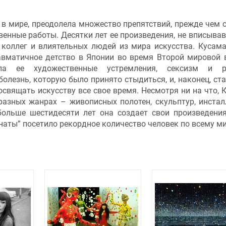
в мире, преодолела множество препятствий, прежде чем 
енные работы. Десятки лет ее произведения, не вписыва
 коллег и влиятельных людей из мира искусства. Кусам
равматичное детство в Японии во время Второй мировой 
ла ее художественные устремления, сексизм и р
олезнь, которую было принято стыдиться, и, наконец, ста
освящать искусству все свое время. Несмотря ни на что, 
разных жанрах – живописных полотен, скульптур, инстал
больше шестидесяти лет она создает свои произведения
аты” посетило рекордное количество человек по всему ми