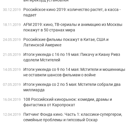
антирекорд установлен
Российское кино 2019: количество растет, а касса -
30.12.2019
падает
AFM 2019: кино, ТВ-сериалы и анимацию из Москвы
18.11.2019
покажут в 50 странах мира
Российские фильмы покажут в Китае, США и
24.05.2019
Латинской Америке
Итоги уикенда с 16 по 19 мая: Пикачу и Киану Ривз
21.05.2019
одолели Мстителей
Итоги уикенда со 9 по 14 мая: Мстители и мошенницы
14.05.2019
не оставили шансов фильмам о войне
Итоги уикенда со 2 по 5 мая: Мстители собрали два
07.05.2019
миллиарда
108 Российский кинорынок: комедии, драмы и
16.04.2019
фантастика от Каропрокат
Питчинг Фонда кино. Часть 1: классики-супергерои,
12.04.2019
семейные проблемы и гипсовый Оскар