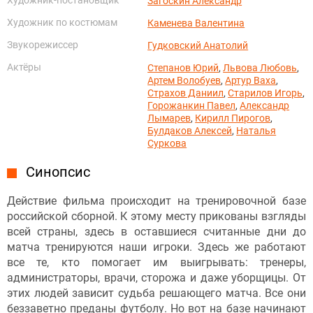
Загоскин Александр
Художник по костюмам
Каменева Валентина
Звукорежиссер
Гудковский Анатолий
Актёры
Степанов Юрий
,
Львова Любовь
,
Артем Волобуев
,
Артур Ваха
,
Страхов Даниил
,
Старилов Игорь
,
Горожанкин Павел
,
Александр
Лымарев
,
Кирилл Пирогов
,
Булдаков Алексей
,
Наталья
Суркова
Синопсис
Действие фильма происходит на тренировочной базе
российской сборной. К этому месту прикованы взгляды
всей страны, здесь в оставшиеся считанные дни до
матча тренируются наши игроки. Здесь же работают
все те, кто помогает им выигрывать: тренеры,
администраторы, врачи, сторожа и даже уборщицы. От
этих людей зависит судьба решающего матча. Все они
беззаветно преданы футболу. Но вот на базе начинают