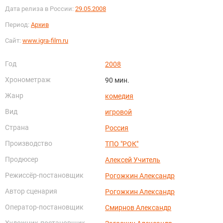
Дата релиза в России:
29.05.2008
Период:
Архив
Сайт:
www.igra-film.ru
Год
2008
Хронометраж
90 мин.
Жанр
комедия
Вид
игровой
Страна
Россия
Производство
ТПО "РОК"
Продюсер
Алексей Учитель
Режиссёр-постановщик
Рогожкин Александр
Автор сценария
Рогожкин Александр
Оператор-постановщик
Смирнов Александр
Художник-постановщик