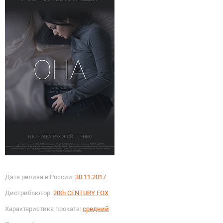
Дата релиза в России:
30.11.2017
Дистрибьютор:
20th CENTURY FOX
Характеристика проката:
средний