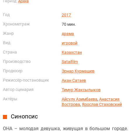
Период:
Архив
Год
2017
Хронометраж
70 мин.
Жанр
драма
Вид
игровой
Страна
Казахстан
Производство
Sataifilm
Продюсер
Эрнар Курмашев
Режиссёр-постановщик
Акан Сатаев
Автор сценария
Тимур Жаксылыков
Актёры
Айсулу Азимбаева
,
Анастасия
Вострова
,
Ярослав Стаховский
Синопсис
ОНА – молодая девушка, живущая в большом городе.