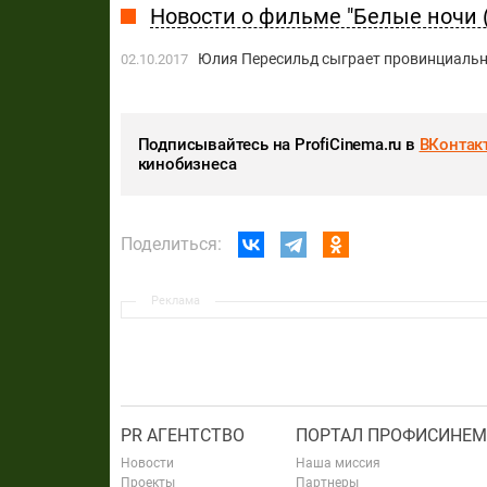
Новости о фильме "Белые ночи 
Юлия Пересильд сыграет провинциальн
02.10.2017
Подписывайтесь на ProfiCinema.ru в
ВКонтак
кинобизнеса
Поделиться:
Реклама
PR АГЕНТСТВО
ПОРТАЛ ПРОФИСИНЕМ
Новости
Наша миссия
Проекты
Партнеры