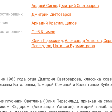
Андрей Сигле
,
Дмитрий Светозаров
постановщик
Дмитрий Светозаров
ария
Аркадий Красильщиков
постановщик
Глеб Климов
Юлия Пересильд
,
Александр Устюгов
,
Серг
Перегудов
,
Наталья Бурмистрова
не 1963 года отца Дмитрия Светозарова, классика сове
лексеем Баталовым, Тамарой Семиной и Валентином Зубк
из глубинки Светлана (Юлия Пересильд), приехав на сем
яником Федором (Александр Устюгов), который влюбля