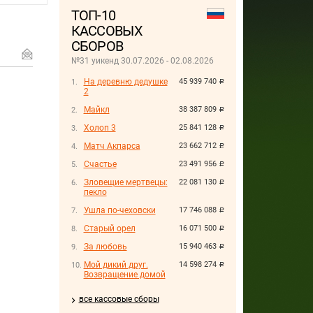
ТОП-10
КАССОВЫХ
СБОРОВ
№31 уикенд 30.07.2026 - 02.08.2026
На деревню дедушке
45 939 740
руб.
2
Майкл
38 387 809
руб.
Холоп 3
25 841 128
руб.
Матч Акпарса
23 662 712
руб.
Счастье
23 491 956
руб.
Зловещие мертвецы:
22 081 130
руб.
пекло
Ушла по-чеховски
17 746 088
руб.
Старый орел
16 071 500
руб.
За любовь
15 940 463
руб.
Мой дикий друг.
14 598 274
руб.
Возвращение домой
все кассовые сборы