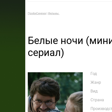
ПрофиСинема
Фильмы.
Белые ночи (мини
сериал)
Год
Жанр
Вид
Страна
Производс