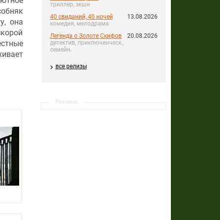
уютное
триллер, экшн
собняк
40 свиданий, 40 ночей
13.08.2026
у, она
комедия, мелодрама
скорой
Легенда о Золоте Скифов
20.08.2026
естные
детектив, приключенческ.,
семейн.
хивает
все релизы
Реклама