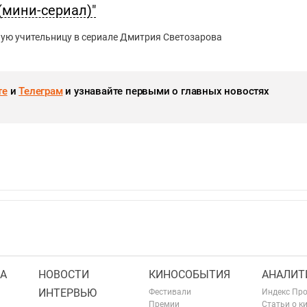
(мини-сериал)"
ую учительницу в сериале Дмитрия Светозарова
те
и
Телеграм
и узнавайте первыми о главных новостях
А
НОВОСТИ
КИНОСОБЫТИЯ
АНАЛИТ
ИНТЕРВЬЮ
Фестивали
Индекс Пр
Премии
Статьи о к