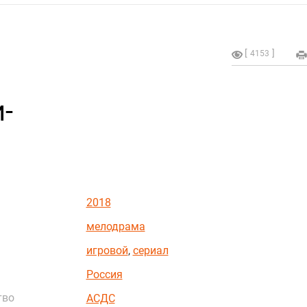
4153
-
2018
мелодрама
игровой
,
сериал
Россия
тво
АСДС