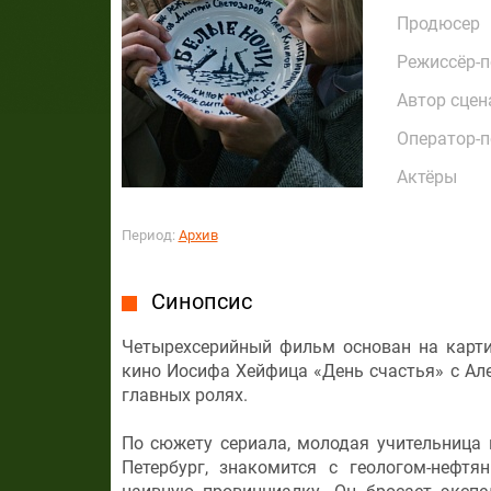
Продюсер
Режиссёр-
Автор сцен
Оператор-
Актёры
Период:
Архив
Синопсис
Четырехсерийный фильм основан на карти
кино Иосифа Хейфица «День счастья» с А
главных ролях.
По сюжету сериала, молодая учительница 
Петербург, знакомится с геологом-нефт