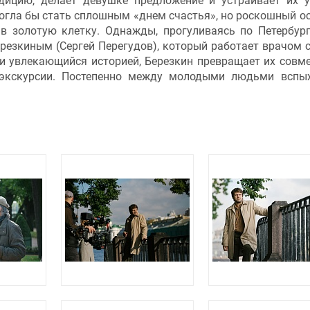
дицию, делает девушке предложение и устраивает их 
огла бы стать сплошным «днем счастья», но роскошный о
в золотую клетку. Однажды, прогуливаясь по Петербург
резкиным (Сергей Перегудов), который работает врачом 
и увлекающийся историей, Березкин превращает их совм
 экскурсии. Постепенно между молодыми людьми вспы