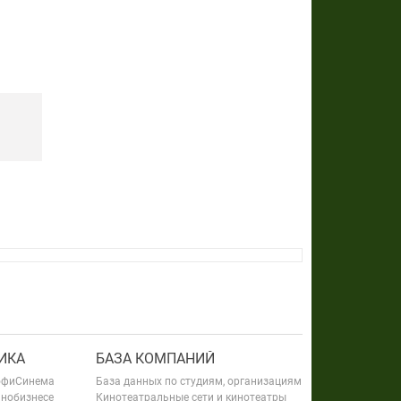
ИКА
БАЗА КОМПАНИЙ
офиСинема
База данных по студиям, организациям
инобизнесе
Кинотеатральные сети и кинотеатры