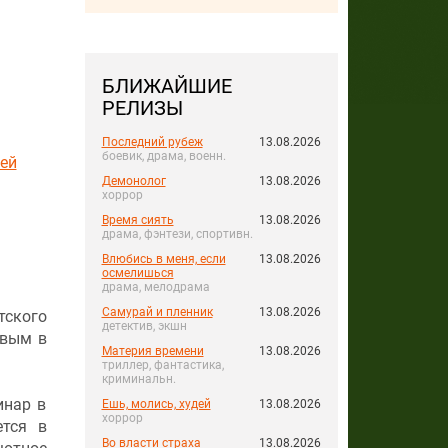
БЛИЖАЙШИЕ
РЕЛИЗЫ
Последний рубеж
13.08.2026
боевик, драма, военн.
ей
Демонолог
13.08.2026
хоррор
Время сиять
13.08.2026
драма, фэнтези, спортивн.
Влюбись в меня, если
13.08.2026
осмелишься
драма, мелодрама
Самурай и пленник
13.08.2026
тского
детектив, экшн
овым в
Материя времени
13.08.2026
триллер, фантастика,
криминальн.
инар в
Ешь, молись, худей
13.08.2026
хоррор
ется в
Во власти страха
13.08.2026