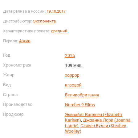
Дата релиза в России:
19.10.2017
Дистрибьютор:
Экспонента
Характеристика проката:
средний
Период:
Архив
Год
2016
Хронометраж
109 мин.
Жанр
хоррор
Вид
игровой
Страна
Великобритания
Производство
Number 9 Films
Продюсер
Элизабет Карлсен (Elizabeth
Karlsen)
,
Джоанна Лори (Joanna
Laurie)
,
Стивен Вулли (Stephen
Woolley)