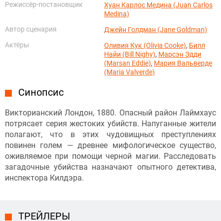
Режиссёр-постановщик
Хуан Карлос Медина (Juan Carlos
Medina)
Автор сценария
Джейн Голдман (Jane Goldman)
Актёры
Оливия Кук (Olivia Cooke)
,
Билл
Найи (Bill Nighy)
,
Марсэн Эдди
(Marsan Eddie)
,
Мария Вальверде
(Maria Valverde)
Синопсис
Викторианский Лондон, 1880. Опасный район Лаймхаус
потрясает серия жестоких убийств. Напуганные жители
полагают, что в этих чудовищных преступлениях
повинен голем — древнее мифологическое существо,
оживляемое при помощи черной магии. Расследовать
загадочные убийства назначают опытного детектива,
инспектора Килдэра.
ТРЕЙЛЕРЫ