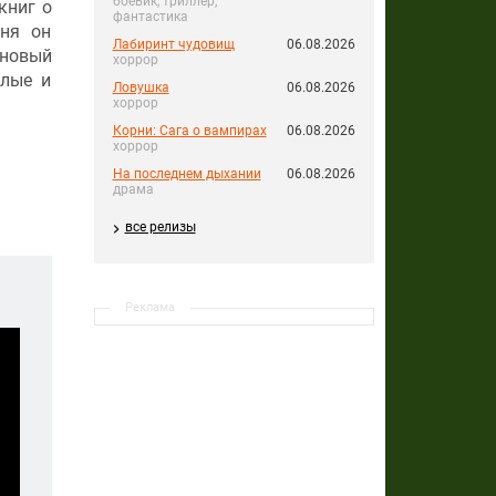
боевик, триллер,
книг о
фантастика
дня он
Лабиринт чудовищ
06.08.2026
 новый
хоррор
слые и
Ловушка
06.08.2026
хоррор
Корни: Сага о вампирах
06.08.2026
хоррор
На последнем дыхании
06.08.2026
драма
все релизы
Реклама