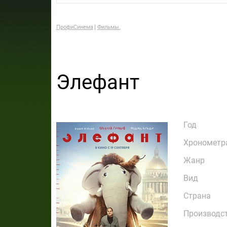
ПрофиСинема
Фильмы.
Элефант
Год
Хронометр
Жанр
Вид
Страна
Производс