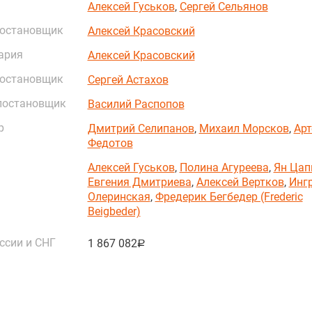
Алексей Гуськов
,
Сергей Сельянов
постановщик
Алексей Красовский
ария
Алексей Красовский
постановщик
Сергей Астахов
постановщик
Василий Распопов
р
Дмитрий Селипанов
,
Михаил Морсков
,
Ар
Федотов
Алексей Гуськов
,
Полина Агуреева
,
Ян Цап
Евгения Дмитриева
,
Алексей Вертков
,
Инг
Олеринская
,
Фредерик Бегбедер (Frederic
Beigbeder)
ссии и СНГ
1 867 082
руб.