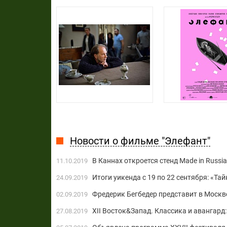
Новости о фильме "Элефант"
В Каннах откроется стенд Made in Russia
11.10.2019
Итоги уикенда с 19 по 22 сентября: «Та
24.09.2019
Фредерик Бегбедер представит в Москв
02.09.2019
XII Восток&Запад. Классика и авангард
27.08.2019