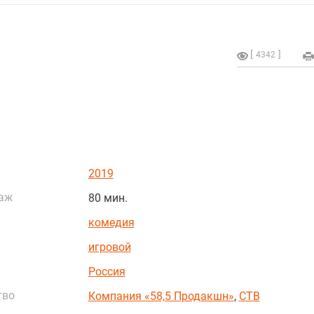
4342
2019
аж
80 мин.
комедия
игровой
Россия
тво
Компания «58,5 Продакшн»
,
СТВ