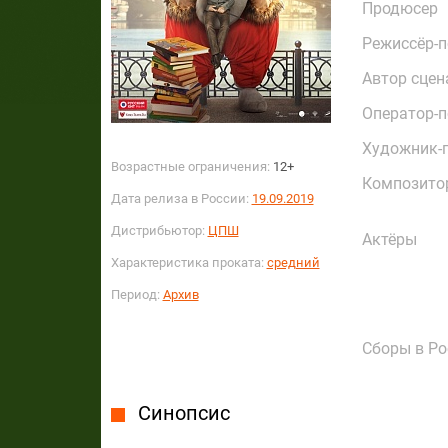
Продюсер
Режиссёр-
Автор сцен
Оператор-
Художник-
Возрастные ограничения:
12+
Композито
Дата релиза в России:
19.09.2019
Дистрибьютор:
ЦПШ
Актёры
Характеристика проката:
средний
Период:
Архив
Сборы в Ро
Синопсис