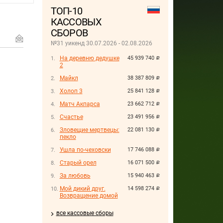
ТОП-10
КАССОВЫХ
СБОРОВ
№31 уикенд 30.07.2026 - 02.08.2026
На деревню дедушке
45 939 740
руб.
2
Майкл
38 387 809
руб.
Холоп 3
25 841 128
руб.
Матч Акпарса
23 662 712
руб.
Счастье
23 491 956
руб.
Зловещие мертвецы:
22 081 130
руб.
пекло
Ушла по-чеховски
17 746 088
руб.
Старый орел
16 071 500
руб.
За любовь
15 940 463
руб.
Мой дикий друг.
14 598 274
руб.
Возвращение домой
все кассовые сборы