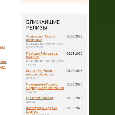
БЛИЖАЙШИЕ
РЕЛИЗЫ
Смешарики. Сквозь
06.08.2026
вселенные
комедия, приключенческ.,
тем
фантастика
Последний богатырь.
06.08.2026
Колобок
комедия, приключенческ.,
ник
,
сказка
рид
Мегрэ и убийство в
06.08.2026
высшем обществе
детектив
Пингвинёнок Пороро.
06.08.2026
Подводные приключения
сказка
Грозовой перевал
06.08.2026
драма
Катастрофа. Удар из
06.08.2026
космоса