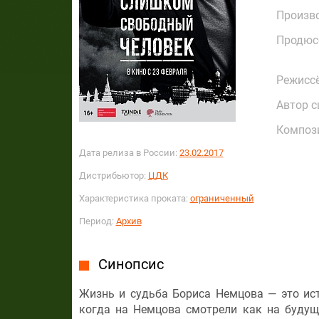
Произв
Продюс
Режисс
Автор с
Композ
Дата релиза в России:
23.02.2017
Дистрибьютор:
ЦДК
Характеристика проката:
ограниченный
Период:
Архив
Синопсис
Жизнь и судьба Бориса Немцова — это исто
когда на Немцова смотрели как на будуще