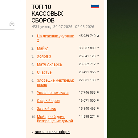
ТОП-10
КАССОВЫХ
СБОРОВ
№31 уикенд 30.07.2026 - 02.08.2026
На деревню дедушке
45 939 740
руб.
2
Майкл
38 387 809
руб.
Холоп 3
25 841 128
руб.
Матч Акпарса
23 662 712
руб.
Счастье
23 491 956
руб.
Зловещие мертвецы:
22 081 130
руб.
пекло
Ушла по-чеховски
17 746 088
руб.
Старый орел
16 071 500
руб.
За любовь
15 940 463
руб.
Мой дикий друг.
14 598 274
руб.
Возвращение домой
все кассовые сборы