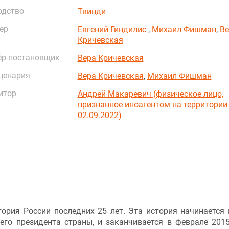
одство
Твинди
ер
Евгений Гиндилис
,
Михаил Фишман
,
Ве
Кричевская
ёр-постановщик
Вера Кричевская
ценария
Вера Кричевская
,
Михаил Фишман
итор
Андрей Макаревич (физическое лицо,
признанное иноагентом на территории
02.09.2022)
рия России последних 25 лет. Эта история начинается в
го президента страны, и заканчивается в феврале 2015