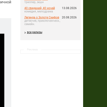
личной
триллер, экшн
40 свиданий, 40 ночей
13.08.2026
комедия, мелодрама
Легенда о Золоте Скифов
20.08.2026
детектив, приключенческ.,
семейн.
все релизы
Реклама