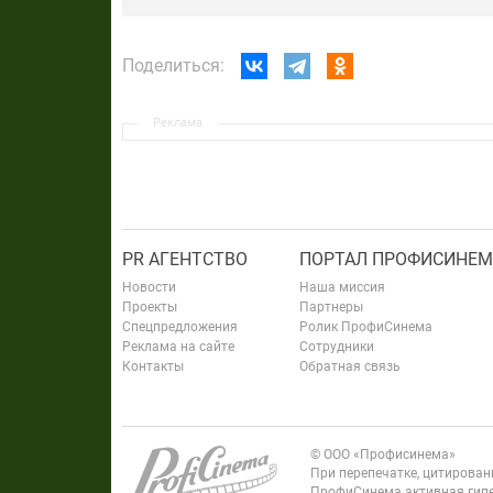
Поделиться:
Реклама
PR АГЕНТСТВО
ПОРТАЛ ПРОФИСИНЕМ
Новости
Наша миссия
Проекты
Партнеры
Спецпредложения
Ролик ПрофиСинема
Реклама на сайте
Сотрудники
Контакты
Обратная связь
© ООО «Профисинема»
При перепечатке, цитирова
ПрофиСинема активная гипе