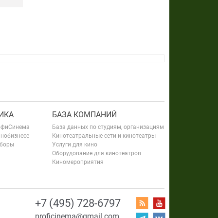
ИКА
БАЗА КОМПАНИЙ
офиСинема
База данных по студиям, организациям
инобизнесе
Кинотеатральные сети и кинотеатры
сборы
Услуги для кино
Оборудование для кинотеатров
Киномероприятия
+7 (495) 728-6797
proficinema@gmail.com