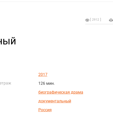
2912
ный
2017
етраж
126 мин.
биографическая драма
документальный
Россия