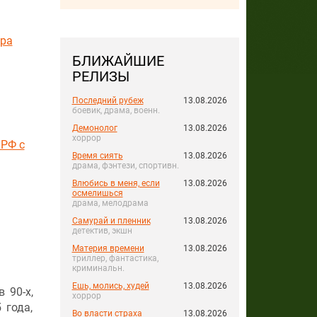
ра
БЛИЖАЙШИЕ
РЕЛИЗЫ
Последний рубеж
13.08.2026
боевик, драма, военн.
Демонолог
13.08.2026
хоррор
 РФ с
Время сиять
13.08.2026
драма, фэнтези, спортивн.
Влюбись в меня, если
13.08.2026
осмелишься
драма, мелодрама
Самурай и пленник
13.08.2026
детектив, экшн
Материя времени
13.08.2026
триллер, фантастика,
криминальн.
Ешь, молись, худей
13.08.2026
 90-х,
хоррор
 года,
Во власти страха
13.08.2026