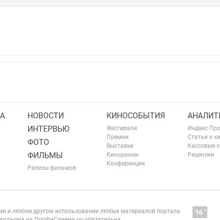
А
НОВОСТИ
КИНОСОБЫТИЯ
АНАЛИТ
ИНТЕРВЬЮ
Фестивали
Индекс Пр
Премии
Статьи о к
ФОТО
Выставки
Кассовые 
ФИЛЬМЫ
Кинорынки
Рецензии
Конференции
Релизы фильмов
нии и любом другом использовании любых материалов портала
рссылка на ПрофиСинема.ру обязательна.