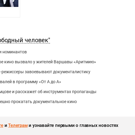
ободный человек"
и номинантов
кое кино вызвало у жителей Варшавы «Аритмию»
ы-режиссеры завоевывают документалистику
валей в программу «От А до А»
емцове и расскажет об инструментах пропаганды
пешно прокатать документальное кино
те
и
Телеграм
и узнавайте первыми о главных новостях