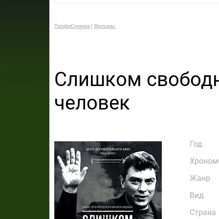
ПрофиСинема
Фильмы.
Слишком свобод
человек
Год
Хроном
Жанр
Вид
Страна