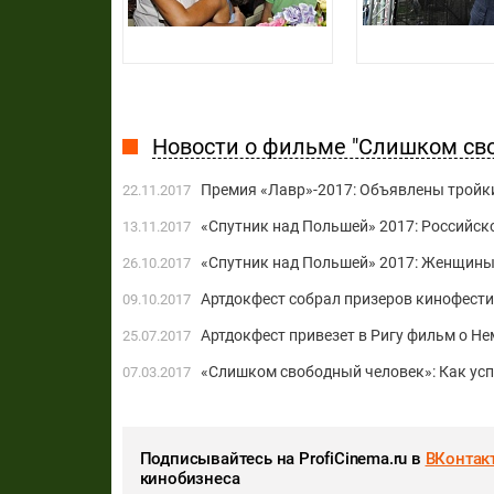
Новости о фильме "Слишком св
Премия «Лавр»-2017: Объявлены тройк
22.11.2017
«Спутник над Польшей» 2017: Российс
13.11.2017
«Спутник над Польшей» 2017: Женщин
26.10.2017
Артдокфест собрал призеров кинофести
09.10.2017
Артдокфест привезет в Ригу фильм о Н
25.07.2017
«Слишком свободный человек»: Как ус
07.03.2017
Подписывайтесь на ProfiCinema.ru в
ВКонтак
кинобизнеса